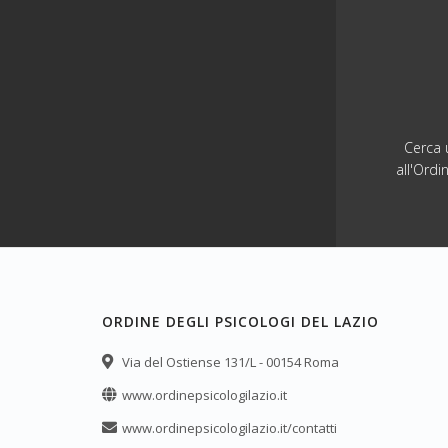
Cerca u
all'Ordi
ORDINE DEGLI PSICOLOGI DEL LAZIO
Via del Ostiense 131/L - 00154 Roma
www.ordinepsicologilazio.it
www.ordinepsicologilazio.it/contatti