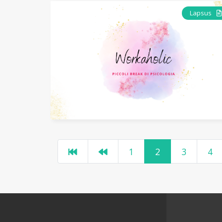
Lapsus
1
2
3
4