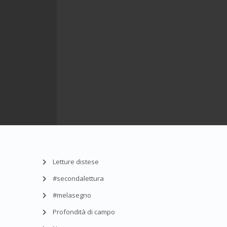
Letture distese
#secondalettura
#melasegno
Profondità di campo