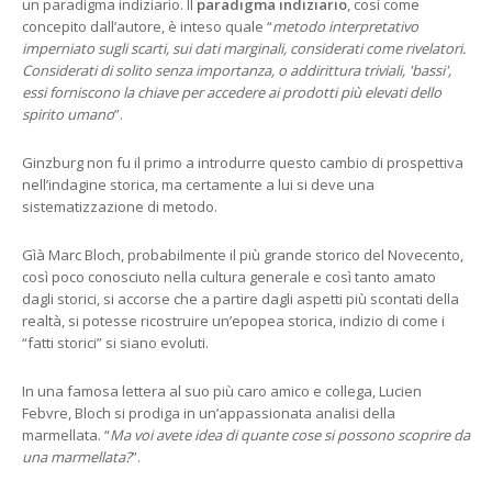
un paradigma indiziario. Il
paradigma indiziario
, così come
concepito dall’autore, è inteso quale “
metodo interpretativo
imperniato sugli scarti, sui dati marginali, considerati come rivelatori.
Considerati di solito senza importanza, o addirittura triviali, 'bassi',
essi forniscono la chiave per accedere ai prodotti più elevati dello
spirito umano
”.
Ginzburg non fu il primo a introdurre questo cambio di prospettiva
nell’indagine storica, ma certamente a lui si deve una
sistematizzazione di metodo.
Gìà Marc Bloch, probabilmente il più grande storico del Novecento,
così poco conosciuto nella cultura generale e così tanto amato
dagli storici, si accorse che a partire dagli aspetti più scontati della
realtà, si potesse ricostruire un’epopea storica, indizio di come i
“fatti storici” si siano evoluti.
In una famosa lettera al suo più caro amico e collega, Lucien
Febvre, Bloch si prodiga in un’appassionata analisi della
marmellata. “
Ma voi avete idea di quante cose si possono scoprire da
una marmellata?
”.