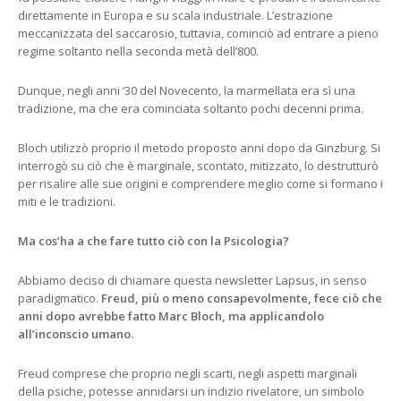
direttamente in Europa e su scala industriale. L’estrazione
meccanizzata del saccarosio, tuttavia, cominciò ad entrare a pieno
regime soltanto nella seconda metà dell’800.
Dunque, negli anni ‘30 del Novecento, la marmellata era sì una
tradizione, ma che era cominciata soltanto pochi decenni prima.
Bloch utilizzò proprio il metodo proposto anni dopo da Ginzburg. Si
interrogò su ciò che è marginale, scontato, mitizzato, lo destrutturò
per risalire alle sue origini e comprendere meglio come si formano i
miti e le tradizioni.
Ma cos’ha a che fare tutto ciò con la Psicologia?
Abbiamo deciso di chiamare questa newsletter Lapsus, in senso
paradigmatico.
Freud, più o meno consapevolmente, fece ciò che
anni dopo avrebbe fatto Marc Bloch, ma applicandolo
all’inconscio umano.
Freud comprese che proprio negli scarti, negli aspetti marginali
della psiche, potesse annidarsi un indizio rivelatore, un simbolo