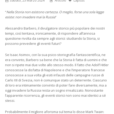
Sabato, 23 Marzo 2024
Articolo
Lapsus
“
Nella Storia non esistono certezza. O meglio, forse una sola legge
esiste: non invadere mai la Russia
”
Alessandro Barbero, il divulgatore storico più popolare dei nostri
tempi, così tentava, ironicamente, di rispondere all’annosa
questione rivolta da sempre agli storici: studiando la Storia, si
possono prevedere gli eventi futuri?
Se Isaac Asimov, con la sua psico-storiografia fantascientifica, ne
era convinto, Barbero sa bene che la Storia è fatta di uomini e che
non si ripete mai due volte allo stesso modo. Il fatto che Adolf Hitler
conoscesse la disfatta di Napoleone e che l’imperatore francese
conoscesse a sua volta gli esiti infausti delle campagne russe di
Carlo XII di Svezia, non è comunque stato un deterrente. Ciascuno
di loro era intimamente convinto di poter fare diversamente, ma a
oggi invadere la Russia resta un sogno irrealizzato. Nonostante
l’apparente ricorrenza, gli eventi storici non sono mai identici a sé
stessi.
Probabilmente il migliore aforisma sul tema lo disse Mark Twain: