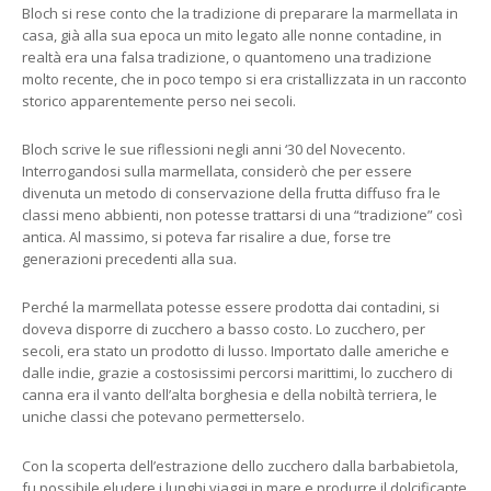
Bloch si rese conto che la tradizione di preparare la marmellata in
casa, già alla sua epoca un mito legato alle nonne contadine, in
realtà era una falsa tradizione, o quantomeno una tradizione
molto recente, che in poco tempo si era cristallizzata in un racconto
storico apparentemente perso nei secoli.
Bloch scrive le sue riflessioni negli anni ‘30 del Novecento.
Interrogandosi sulla marmellata, considerò che per essere
divenuta un metodo di conservazione della frutta diffuso fra le
classi meno abbienti, non potesse trattarsi di una “tradizione” così
antica. Al massimo, si poteva far risalire a due, forse tre
generazioni precedenti alla sua.
Perché la marmellata potesse essere prodotta dai contadini, si
doveva disporre di zucchero a basso costo. Lo zucchero, per
secoli, era stato un prodotto di lusso. Importato dalle americhe e
dalle indie, grazie a costosissimi percorsi marittimi, lo zucchero di
canna era il vanto dell’alta borghesia e della nobiltà terriera, le
uniche classi che potevano permetterselo.
Con la scoperta dell’estrazione dello zucchero dalla barbabietola,
fu possibile eludere i lunghi viaggi in mare e produrre il dolcificante