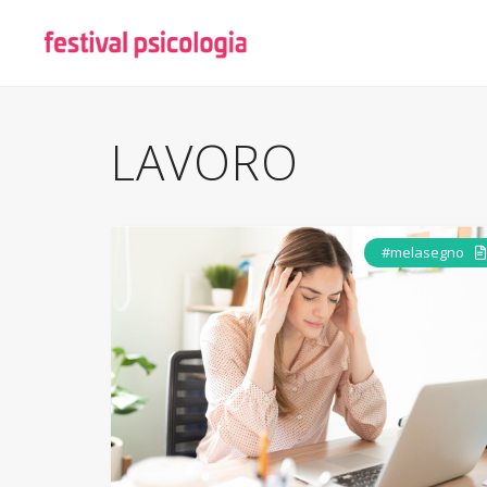
LAVORO
#melasegno