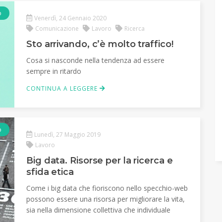
o
Venerdì, 24 Gennaio 2020
Comunicazione
Lavoro
Ricerca
Sto arrivando, c’è molto traffico!
Cosa si nasconde nella tendenza ad essere
sempre in ritardo
CONTINUA A LEGGERE
o
Lunedì, 27 Maggio 2019
Lavoro
Big data. Risorse per la ricerca e
sfida etica
Come i big data che fioriscono nello specchio-web
possono essere una risorsa per migliorare la vita,
sia nella dimensione collettiva che individuale