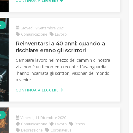
CONTINUA A LEGGERE
o
Giovedì, 9 Settembre 2021
Comunicazione
Lavoro
Reinventarsi a 40 anni: quando a
rischiare erano gli scrittori
Cambiare lavoro nel mezzo del cammin di nostra
vita non è un fenomeno recente. L’avanguardia
l’hanno incarnata gli scrittori, visionari del mondo
a venire
CONTINUA A LEGGERE
o
Venerdì, 11 Dicembre 2020
Comunicazione
Lavoro
Stress
Depressione
Coronavirus