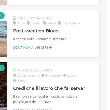
o
Lunedì, 5 Settembre 2022
Ansia
Lavoro
Stress
Depressione
Post-vacation Blues
Il rientro dalle vacanze ti stressa?
CONTINUA A LEGGERE
o
Venerdì, 22 Ottobre 2021
Comunicazione
Emergenze
Lavoro
Stress
Credi che il lavoro che fai serva?
E se non serve, qual è il costo emotivo e
psicologico dell’inutilità?