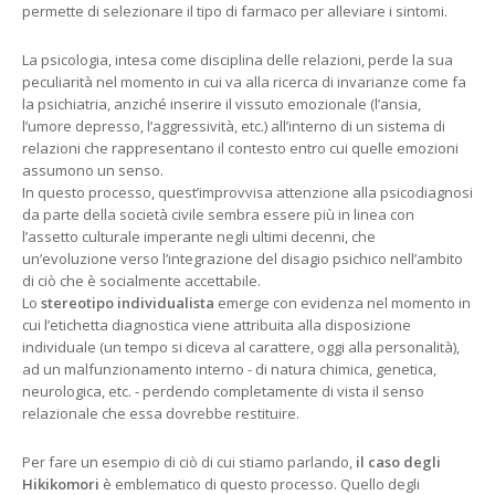
permette di selezionare il tipo di farmaco per alleviare i sintomi.
La psicologia, intesa come disciplina delle relazioni, perde la sua
peculiarità nel momento in cui va alla ricerca di invarianze come fa
la psichiatria, anziché inserire il vissuto emozionale (l’ansia,
l’umore depresso, l’aggressività, etc.) all’interno di un sistema di
relazioni che rappresentano il contesto entro cui quelle emozioni
assumono un senso.
In questo processo, quest’improvvisa attenzione alla psicodiagnosi
da parte della società civile sembra essere più in linea con
l’assetto culturale imperante negli ultimi decenni, che
un’evoluzione verso l’integrazione del disagio psichico nell’ambito
di ciò che è socialmente accettabile.
Lo
stereotipo individualista
emerge con evidenza nel momento in
cui l’etichetta diagnostica viene attribuita alla disposizione
individuale (un tempo si diceva al carattere, oggi alla personalità),
ad un malfunzionamento interno - di natura chimica, genetica,
neurologica, etc. - perdendo completamente di vista il senso
relazionale che essa dovrebbe restituire.
Per fare un esempio di ciò di cui stiamo parlando,
il caso degli
Hikikomori
è emblematico di questo processo. Quello degli