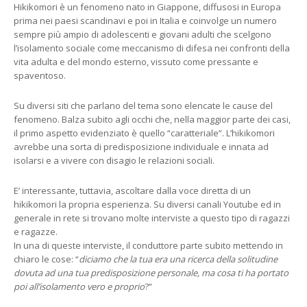
Hikikomori è un fenomeno nato in Giappone, diffusosi in Europa
prima nei paesi scandinavi e poi in Italia e coinvolge un numero
sempre più ampio di adolescenti e giovani adulti che scelgono
l’isolamento sociale come meccanismo di difesa nei confronti della
vita adulta e del mondo esterno, vissuto come pressante e
spaventoso.
Su diversi siti che parlano del tema sono elencate le cause del
fenomeno. Balza subito agli occhi che, nella maggior parte dei casi,
il primo aspetto evidenziato è quello “caratteriale”. L’hikikomori
avrebbe una sorta di predisposizione individuale e innata ad
isolarsi e a vivere con disagio le relazioni sociali.
E’ interessante, tuttavia, ascoltare dalla voce diretta di un
hikikomori la propria esperienza. Su diversi canali Youtube ed in
generale in rete si trovano molte interviste a questo tipo di ragazzi
e ragazze.
In una di queste interviste, il conduttore parte subito mettendo in
chiaro le cose: “
diciamo che la tua era una ricerca della solitudine
dovuta ad una tua predisposizione personale, ma cosa ti ha portato
poi all’isolamento vero e proprio
?”