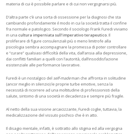
materia di cui è possibile parlare e di cui non vergognarsi più.
D’altra parte c’è una sorta di ossessione per la diagnosi che sta
cambiando profondamente il modo in cui la società tratta il confine
fra normale e patologico. Secondo il sociologo Frank Furedi viviamo
in una
cultura imperniata sull’imperativo terapeutico
. Il
proliferare di figure consulenziali più o meno limitrofe alla
psicologia sembra accompagnare la promessa di poter controllare
e “curare” qualsiasi difficoltà della vita, dall’ansia alla depressione,
dai conflitti familiari a quelli con l’autorità, dall’insoddisfazione
esistenziale alle performance lavorative.
Furedi è un nostalgico del
self-made
man che affronta in solitudine
(ancor meglio in silenzio) le proprie turbe emotive, senza la
necessità di ricorrere ad una moltitudine di professionisti della
salute, sintomo di una società in decadenza e sempre più fragile.
Al netto della sua visione arcaicizzante, Furedi coglie, tuttavia, la
medicalizzazione del vissuto psichico che è in atto.
Il disagio mentale, infatti, è sottratto allo stigma ed alla vergogna