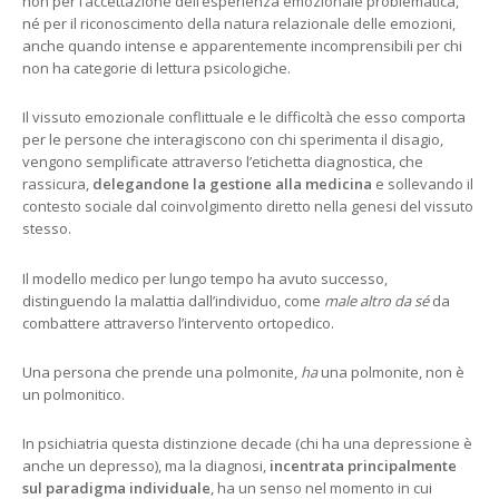
non per l’accettazione dell’esperienza emozionale problematica,
né per il riconoscimento della natura relazionale delle emozioni,
anche quando intense e apparentemente incomprensibili per chi
non ha categorie di lettura psicologiche.
Il vissuto emozionale conflittuale e le difficoltà che esso comporta
per le persone che interagiscono con chi sperimenta il disagio,
vengono semplificate attraverso l’etichetta diagnostica, che
rassicura,
delegandone la gestione alla medicina
e sollevando il
contesto sociale dal coinvolgimento diretto nella genesi del vissuto
stesso.
Il modello medico per lungo tempo ha avuto successo,
distinguendo la malattia dall’individuo, come
male altro da sé
da
combattere attraverso l’intervento ortopedico.
Una persona che prende una polmonite,
ha
una polmonite, non è
un polmonitico.
In psichiatria questa distinzione decade (chi ha una depressione è
anche un depresso), ma la diagnosi,
incentrata principalmente
sul paradigma individuale
, ha un senso nel momento in cui