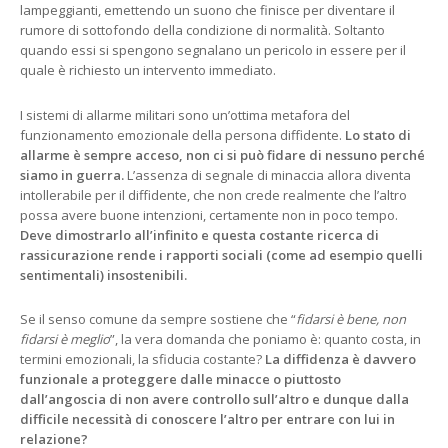
lampeggianti, emettendo un suono che finisce per diventare il
rumore di sottofondo della condizione di normalità. Soltanto
quando essi si spengono segnalano un pericolo in essere per il
quale è richiesto un intervento immediato.
I sistemi di allarme militari sono un’ottima metafora del
funzionamento emozionale della persona diffidente.
Lo stato di
allarme è sempre acceso, non ci si può fidare di nessuno perché
siamo in guerra.
L’assenza di segnale di minaccia allora diventa
intollerabile per il diffidente, che non crede realmente che l’altro
possa avere buone intenzioni, certamente non in poco tempo.
Deve dimostrarlo all’infinito e questa costante ricerca di
rassicurazione rende i rapporti sociali (come ad esempio quelli
sentimentali) insostenibili.
Se il senso comune da sempre sostiene che “
fidarsi è bene, non
fidarsi è meglio
”, la vera domanda che poniamo è: quanto costa, in
termini emozionali, la sfiducia costante?
La diffidenza è davvero
funzionale a proteggere dalle minacce o piuttosto
dall’angoscia di non avere controllo sull’altro e dunque dalla
difficile necessità di conoscere l’altro per entrare con lui in
relazione?