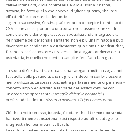
cattive intenzioni, vuole controllarla e vuole usarla. Cristina,
tuttavia, ha fatto quello che doveva: dirgliene quattro, ribellarsi
all’autorità, minacciare la denuncia.
Il giorno successivo, Cristina può tornare a percepire il contesto del
CSM come amico, portando una torta, che è assieme mezzo di
condivisione e dono riparativo. Lo specializzando, integrato ora
nell’insieme del personale sanitario, non è più una minaccia e può
diventare un confidente a cui dichiarare quale sia il suo “disturbo”,
facendosi così conoscere attraverso il linguaggio condiviso della
psichiatria, in quella che sente a tutti gli effetti “una famiglia”.
La storia di Cristina ci racconta di una categoria molto in voga anni
fa, quella della
paranoia
, che negli ultimi decenni sembra essere
meno utilizzata. La stessa psichiatria parla raramente di paranoia -
concetto ampio ed entrato a far parte del lessico comune con
un’accezione sprezzante (“
smettila di farti le paranoie!
”) -
preferendo la dicitura
disturbo delirante di tipo persecutorio.
Ciò che a noi interessa, tuttavia, è notare che
il termine paranoia
ha risvolti meno sensazionalistici rispetto ad altre categorie
diagnostiche
, per motivi culturali.
La cultura contemporanea, infatti, propone costantemente