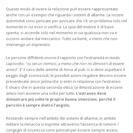
Questo modo di vivere la relazione può essere rappresentato
anche con un esempio che riguarda i sistemi di allarme. Le nostre
automobili sono pensate per avvisare che c’è un problema solo nel
momento in cui esso si verifica. La spia del motore è di base
spenta, si accende solo nel momento in cui qualcosa non va e
occorre andare dal meccanico. Tutto va bene,
a meno che non
intervenga un imprevisto
.
Le persone diffidenti vivono il rapporto con l’estraneità in modo
capovolto: “
tu sei un nemico, a meno che non mi dimostri di essere
amico
”. E’ il caso delle amiche di Anna al pub: ci si deve aspettare il
peggio dagli sconosciuti, le possibili azioni negative devono essere
preventivate
ancor prima
che si entri in relazione con l’estraneo.
È chiaro che in questa seconda ottica, la dimostrazione di essere
amico non avviene una volta per tutte.
L’estraneo deve
dimostrare più volte le proprie buone intenzioni, perché il
pericolo è sempre dietro l’angolo.
Restando sempre nell’ambito dei sistemi di allarme, in ambito
militare la minaccia si esprime attraverso l’assenza di rumore. I
congegni di sicurezza sono pensati per essere sempre accesi,