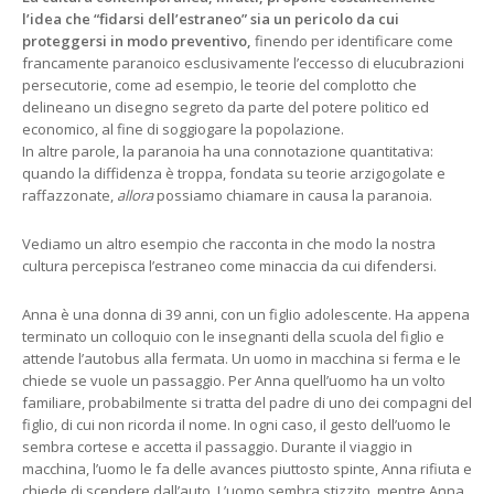
l’idea che “fidarsi dell’estraneo” sia un pericolo da cui
proteggersi in modo preventivo,
finendo per identificare come
francamente paranoico esclusivamente l’eccesso di elucubrazioni
persecutorie, come ad esempio, le teorie del complotto che
delineano un disegno segreto da parte del potere politico ed
economico, al fine di soggiogare la popolazione.
In altre parole, la paranoia ha una connotazione quantitativa:
quando la diffidenza è troppa, fondata su teorie arzigogolate e
raffazzonate,
allora
possiamo chiamare in causa la paranoia.
Vediamo un altro esempio che racconta in che modo la nostra
cultura percepisca l’estraneo come minaccia da cui difendersi.
Anna è una donna di 39 anni, con un figlio adolescente. Ha appena
terminato un colloquio con le insegnanti della scuola del figlio e
attende l’autobus alla fermata. Un uomo in macchina si ferma e le
chiede se vuole un passaggio. Per Anna quell’uomo ha un volto
familiare, probabilmente si tratta del padre di uno dei compagni del
figlio, di cui non ricorda il nome. In ogni caso, il gesto dell’uomo le
sembra cortese e accetta il passaggio. Durante il viaggio in
macchina, l’uomo le fa delle avances piuttosto spinte, Anna rifiuta e
chiede di scendere dall’auto. L’uomo sembra stizzito, mentre Anna