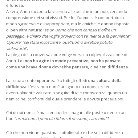
è furiosa.
A sera, Anna racconta la vicenda alle amiche in un pub, cercando
comprensione dei suoi vissuti. Per lei, l’uomo si è comportato in
modo sgradevole e inappropriato, ma le amiche le danno risposte
di ben altra natura: “
se un uomo che non conosci ti offre un
passaggio, è chiaro che voglia provarci con te, niente si fa per niente”.
Oppure: “sei stata incosciente, quell’uomo avrebbe potuto
violentarti!
”.
La piega della conversazione volge verso la colpevolizzazione di
Anna.
Lei non ha agito in modo preventivo, non ha pensato
come una brava donna dovrebbe pensare, cioè con diffidenza.
La cultura contemporanea è a tutti gli effetti
una cultura della
diffidenza
. L’estraneo non è un ignoto da conoscere ed
eventualmente valutare a seguito di tale conoscenza, quanto un
nemico nei confronti del quale prendere le dovute precauzioni.
Chi di noi non si è mai sentito dire, magari alle poste o dentro un
bar: “
ormai non ti puoi più fidare di nessuno, caro mio!
”?
Ciò che non viene quasi mai sottolineato è che se la diffidenza