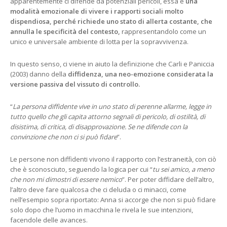
apparentemente ci difende da potenziali pericoli, essa è
una
modalità emozionale di vivere i rapporti sociali molto
dispendiosa, perché richiede uno stato di allerta costante,
che
annulla le specificità del contesto,
rappresentandolo come un
unico e universale ambiente di lotta per la sopravvivenza.
In questo senso, ci viene in aiuto la definizione che Carli e Paniccia
(2003) danno della
diffidenza, una neo-emozione considerata la
versione passiva del vissuto di controllo.
“
La persona diffidente vive in uno stato di perenne allarme, legge in
tutto quello che gli capita attorno segnali di pericolo, di ostilità, di
disistima, di critica, di disapprovazione. Se ne difende con la
convinzione che non ci si può fidare
”.
Le persone non diffidenti vivono il rapporto con l’estraneità, con ciò
che è sconosciuto, seguendo la logica per cui “
tu sei amico, a meno
che non mi dimostri di essere nemico
”. Per poter diffidare dell’altro,
l’altro deve fare qualcosa che ci deluda o ci minacci, come
nell’esempio sopra riportato: Anna si accorge che non si può fidare
solo dopo che l’uomo in macchina le rivela le sue intenzioni,
facendole delle avances.