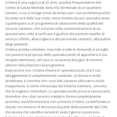
Cristina è una ragazza di 32 anni, assidua frequentatrice del
Centro di Salute Mentale della ASL territoriale di un quartiere
romano, a cui si rivolge ormai da tempo per i suoi problemi psichici.
Durante una delle sue visite, viene invitata da uno specializzando
a partecipare a un programma di valutazione della qualità del
servizio sanitario, che consiste nella somministrazione di un
questionario volto a verificare il giudizio dei pazienti rispetto al
servizio offerto, all’accoglienza del personale sanitario, alla pulizia
degli ambienti.
Cristina accetta volentieri, risponde a tutte le domande e accoglie
con piacere la proposta dello specializzando di appuntarsi il suo
recapito telefonico, nel caso in cui avesse bisogno di ricevere
ulteriori delucidazioni sul programma.
Dopo poche ore, Cristina chiama lo specializzando, ma il suo
atteggiamento è completamente cambiato. La donna è molto
arrabbiata, è convinta che i suoi dati saranno utilizzati in modo
inopportuno, si sente minacciata dal Sistema Sanitario, convinta
che la vogliano controllare. Lo specializzando prova a rassicurarla,
dicendole che i dati saranno trattati in forma completamente
anonima, ma l’informazione non convince Cristina. La telefonata si
chiude con minacce di denuncia da parte della paziente del CSM,
che avvisa che sarebbe venuta in sede il giorno successivo.