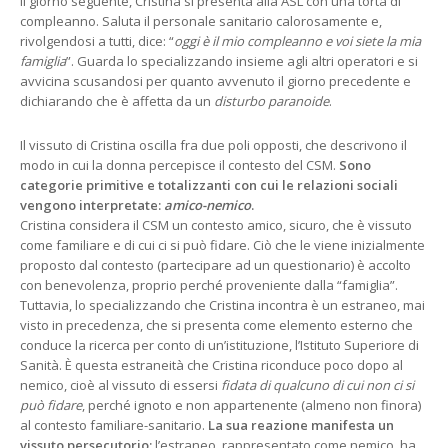
Il giorno seguente, Cristina si presenta alla ASL con una torta di
compleanno. Saluta il personale sanitario calorosamente e,
rivolgendosi a tutti, dice: “
oggi è il mio compleanno e voi siete la mia
famiglia
”. Guarda lo specializzando insieme agli altri operatori e si
avvicina scusandosi per quanto avvenuto il giorno precedente e
dichiarando che è affetta da un
disturbo paranoide
.
Il vissuto di Cristina oscilla fra due poli opposti, che descrivono il
modo in cui la donna percepisce il contesto del CSM.
Sono
categorie primitive e totalizzanti con cui le relazioni sociali
vengono interpretate:
amico-nemico
.
Cristina considera il CSM un contesto amico, sicuro, che è vissuto
come familiare e di cui ci si può fidare. Ciò che le viene inizialmente
proposto dal contesto (partecipare ad un questionario) è accolto
con benevolenza, proprio perché proveniente dalla “famiglia”.
Tuttavia, lo specializzando che Cristina incontra è un estraneo, mai
visto in precedenza, che si presenta come elemento esterno che
conduce la ricerca per conto di un’istituzione, l’Istituto Superiore di
Sanità. È questa estraneità che Cristina riconduce poco dopo al
nemico, cioè al vissuto di essersi
fidata di qualcuno di cui non ci si
può fidare
, perché ignoto e non appartenente (almeno non finora)
al contesto familiare-sanitario.
La sua reazione manifesta un
vissuto persecutorio:
l’estraneo, rappresentato come nemico, ha