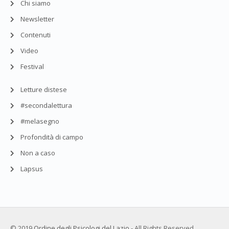
Chi siamo
Newsletter
Contenuti
Video
Festival
Letture distese
#secondalettura
#melasegno
Profondità di campo
Non a caso
Lapsus
© 2019
Ordine degli Psicologi del Lazio
- All Rights Reserved