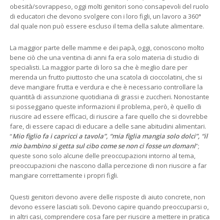
obesità/sovrappeso, oggi molti genitori sono consapevoli del ruolo
di educatori che devono svolgere con i loro figli, un lavoro a 360°
dal quale non può essere escluso il tema della salute alimentare.
La maggior parte delle mamme e dei papà, oggi, conoscono molto
bene ciò che una ventina di anni fa era solo materia di studio di
specialisti. La maggior parte di loro sa che è meglio dare per
merenda un frutto piuttosto che una scatola di cioccolatini, che si
deve mangiare frutta e verdura e che è necessario controllare la
quantità di assunzione quotidiana di grassi e zuccheri. Nonostante
si posseggano queste informazioni il problema, però, è quello di
riuscire ad essere efficaci, di riuscire a fare quello che si dovrebbe
fare, di essere capaci di educare a delle sane abitudini alimentari.
“
Mio figlio fa i capricci a tavola”, “mia figlia mangia solo dolci”, “il
mio bambino si getta sul cibo come se non ci fosse un domani
”;
queste sono solo alcune delle preoccupazioni intorno al tema,
preoccupazioni che nascono dalla percezione di non riuscire a far
mangiare correttamente i propri figli.
Questi genitori devono avere delle risposte di aiuto concrete, non
devono essere lasciati soli. Devono capire quando preoccuparsi o,
in altri casi, comprendere cosa fare per riuscire a mettere in pratica