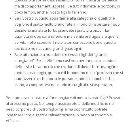
ma di comportamenti appresi. Se tutti ridurrete le porzioni, in
poco tempo, anche i vostri figli lo faranno;
Se il vostro cucciolo appartiene alla categoria di quelli che
vogliono il piatto molto pieno fate in modo di rispettare il suo
desiderio ma siate furbi: prendete i piatti più piccoli. La
quantità di cibo sarà inferiore ma sembrerà uguale a quella
servita nelle scodelle. I ristoratori conoscono bene questa
tecnica e ne ricavano grandi guadagni;
Fate attenzione a non definire i vostri figli dei “grandi
mangiatori”. Se li definiamo così non avranno altro modo di
definirsi e faranno ciò che credono di dover fare: mangiare
tanto.In psicologia, questo è il fenomeno della “profezia che si
autoavvera” e che porta le persone, adulti o bambini che
siano, a comportarsi nel modo in cui gli altri si aspettano.
Pensate ora di riuscire a far mangiare di meno i vostri figli? Provate
al prossimo pasto. Nel tempo assisterete a delle modifiche nel
peso corporeo di vostro figlio/figlia ma soprattutto potrete
insegnare loro a gestire l’alimentazione in modo autonomo e
efficace.