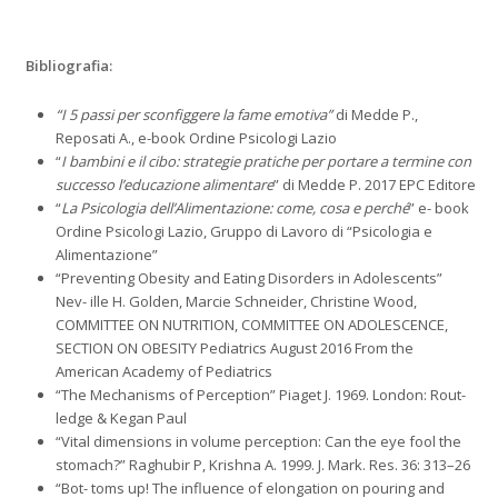
Bibliografia:
“I 5 passi per sconfiggere la fame emotiva”
di Medde P.,
Reposati A., e-book Ordine Psicologi Lazio
“
I bambini e il cibo: strategie pratiche per portare a termine con
successo l’educazione alimentare
” di Medde P. 2017 EPC Editore
“
La Psicologia dell’Alimentazione: come, cosa e perché
” e- book
Ordine Psicologi Lazio, Gruppo di Lavoro di “Psicologia e
Alimentazione”
“Preventing Obesity and Eating Disorders in Adolescents”
Nev- ille H. Golden, Marcie Schneider, Christine Wood,
COMMITTEE ON NUTRITION, COMMITTEE ON ADOLESCENCE,
SECTION ON OBESITY Pediatrics August 2016 From the
American Academy of Pediatrics
“The Mechanisms of Perception” Piaget J. 1969. London: Rout-
ledge & Kegan Paul
“Vital dimensions in volume perception: Can the eye fool the
stomach?” Raghubir P, Krishna A. 1999. J. Mark. Res. 36: 313–26
“Bot- toms up! The influence of elongation on pouring and