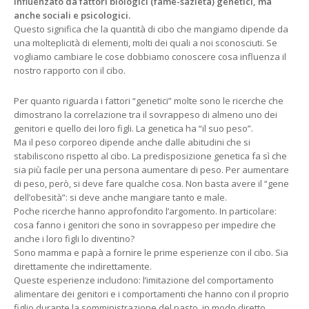
influenzato da fattori biologici (fame-sazietà) genetici, ma
anche sociali e psicologici.
Questo significa che la quantità di cibo che mangiamo dipende da
una molteplicità di elementi, molti dei quali a noi sconosciuti. Se
vogliamo cambiare le cose dobbiamo conoscere cosa influenza il
nostro rapporto con il cibo.
Per quanto riguarda i fattori “genetici” molte sono le ricerche che
dimostrano la correlazione tra il sovrappeso di almeno uno dei
genitori e quello dei loro figli. La genetica ha “il suo peso”.
Ma il peso corporeo dipende anche dalle abitudini che si
stabiliscono rispetto al cibo. La predisposizione genetica fa sì che
sia più facile per una persona aumentare di peso. Per aumentare
di peso, però, si deve fare qualche cosa. Non basta avere il “gene
dell’obesità”: si deve anche mangiare tanto e male.
Poche ricerche hanno approfondito l’argomento. In particolare:
cosa fanno i genitori che sono in sovrappeso per impedire che
anche i loro figli lo diventino?
Sono mamma e papà a fornire le prime esperienze con il cibo. Sia
direttamente che indirettamente.
Queste esperienze includono: l’imitazione del comportamento
alimentare dei genitori e i comportamenti che hanno con il proprio
figlio durante la somministrazione del pasto, in modo diretto.