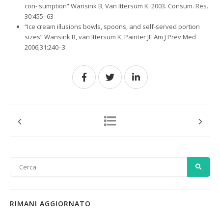
con- sumption” Wansink B, Van Ittersum K. 2003. Consum. Res.
30:455–63
“Ice cream illusions bowls, spoons, and self-served portion
sizes” Wansink B, van Ittersum K, Painter JE Am J Prev Med
2006;31:240–3
RIMANI AGGIORNATO