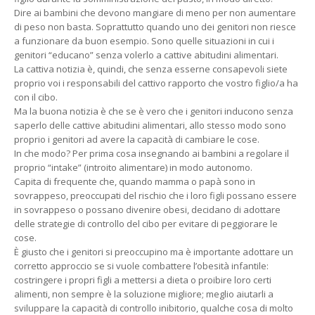
Dire ai bambini che devono mangiare di meno per non aumentare
di peso non basta. Soprattutto quando uno dei genitori non riesce
a funzionare da buon esempio. Sono quelle situazioni in cui i
genitori “educano” senza volerlo a cattive abitudini alimentari.
La cattiva notizia è, quindi, che senza esserne consapevoli siete
proprio voi i responsabili del cattivo rapporto che vostro figlio/a ha
con il cibo.
Ma la buona notizia è che se è vero che i genitori inducono senza
saperlo delle cattive abitudini alimentari, allo stesso modo sono
proprio i genitori ad avere la capacità di cambiare le cose.
In che modo? Per prima cosa insegnando ai bambini a regolare il
proprio “intake” (introito alimentare) in modo autonomo.
Capita di frequente che, quando mamma o papà sono in
sovrappeso, preoccupati del rischio che i loro figli possano essere
in sovrappeso o possano divenire obesi, decidano di adottare
delle strategie di controllo del cibo per evitare di peggiorare le
cose.
È giusto che i genitori si preoccupino ma è importante adottare un
corretto approccio se si vuole combattere l’obesità infantile:
costringere i propri figli a mettersi a dieta o proibire loro certi
alimenti, non sempre è la soluzione migliore; meglio aiutarli a
sviluppare la capacità di controllo inibitorio, qualche cosa di molto