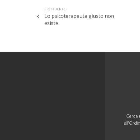
PRECEDENTE
Lo psicoterapeuta giusto non
esiste
Cerca u
all'Ordi