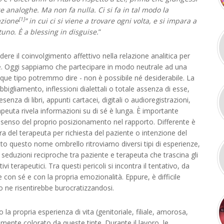
 analoghe. Ma non fa nulla. Ci si fa in tal modo la
[1]
azione
” in cui ci si viene a trovare ogni volta, e si impara a
tuno. È a blessing in disguise.
”
ere il coinvolgimento affettivo nella relazione analitica per
nte. Oggi sappiamo che partecipare in modo neutrale ad una
que tipo potremmo dire - non è possibile né desiderabile. La
bigliamento, inflessioni dialettali o totale assenza di esse,
esenza di libri, appunti cartacei, digitali o audioregistrazioni,
terapeuta rivela informazioni su di sé è lunga. È importante
 senso del proprio posizionamento nel rapporto. Differente è
a del terapeuta per richiesta del paziente o intenzione del
tto questo nome ombrello ritroviamo diversi tipi di esperienze,
e seduzioni reciproche tra paziente e terapeuta che trascina gli
vi terapeutici. Tra questi pericoli si incontra il tentativo, da
 con sé e con la propria emozionalità. Eppure, è difficile
to ne risentirebbe burocratizzandosi.
 la propria esperienza di vita (genitoriale, filiale, amorosa,
emente colorato da queste tinte. Durante il lavoro, le