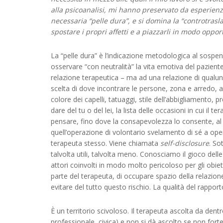
alla psicoanalisi, mi hanno preservato da esperienze
necessaria “pelle dura”, e si domina la “controtrasl
spostare i propri affetti e a piazzarli in modo oppor
La “pelle dura” è l’indicazione metodologica al sospend
osservare “con neutralità” la vita emotiva del pazie
relazione terapeutica – ma ad una relazione di qualun
scelta di dove incontrare le persone, zona e arredo, ab
colore dei capelli, tatuaggi, stile dell’abbigliamento, pr
dare del tu o del lei, la lista delle occasioni in cui il 
pensare, fino dove la consapevolezza lo consente, al
quell’operazione di volontario svelamento di sé a oper
terapeuta stesso. Viene chiamata
self-disclosure
. So
talvolta utili, talvolta meno. Conosciamo il gioco dell
attori coinvolti in modo molto pericoloso per gli obietti
parte del terapeuta, di occupare spazio della relazione
evitare del tutto questo rischio. La qualità del rappor
È un territorio scivoloso. Il terapeuta ascolta da dentro
professionale, civica) e non si dà ascolto se non fort