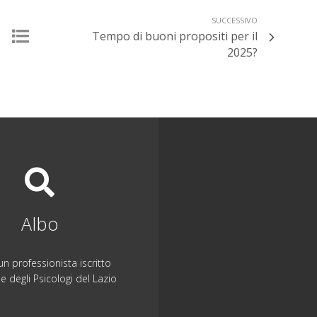
SUCCESSIVO
Tempo di buoni propositi per il
2025?
Albo
n professionista iscritto
ne degli Psicologi del Lazio