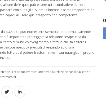
e, alcune delle quali può essere utile condividere. Ancora
à passate con sua figlia. Si era utilmente lasciata trasportare da
te capaci di usare quel trasporto con competenza:
S
nza dal paziente può non essere semplice, o automaticamente
tempo è importante proteggere la relazione terapeutica dai
al tanto temuto coinvolgimento affettivo che fa saltare il
ione psicoterapeutica precipiti diventando solo una
endo tutto quel potere trasformativo – taumaturgico – proprio
nvolti.
 intende la reazione emotivo-affettiva alla relazione con il paziente e
ntrotransfert.