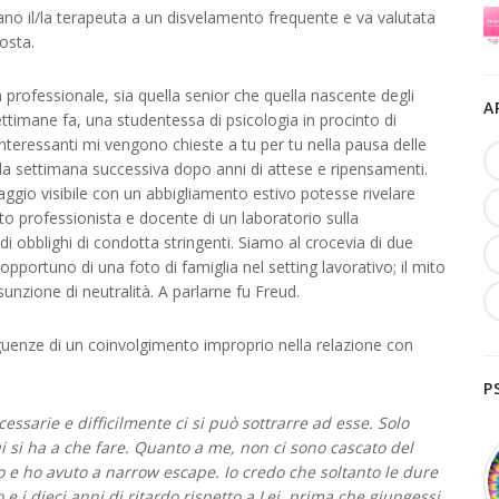
ano il/la terapeuta a un disvelamento frequente e va valutata
osta.
à professionale, sia quella senior che quella nascente degli
A
ettimane fa, una studentessa di psicologia in procinto di
 interessanti mi vengono chieste a tu per tu nella pausa delle
 la settimana successiva dopo anni di attese e ripensamenti.
ggio visibile con un abbigliamento estivo potesse rivelare
o professionista e docente di un laboratorio sulla
di obblighi di condotta stringenti. Siamo al crocevia di due
opportuno di una foto di famiglia nel setting lavorativo; il mito
nzione di neutralità. A parlarne fu Freud.
guenze di un coinvolgimento improprio nella relazione con
P
sarie e difficilmente ci si può sottrarre ad esse. Solo
ui si ha a che fare. Quanto a me, non ci sono cascato del
no e ho avuto a narrow escape. Io credo che soltanto le dure
o e i dieci anni di ritardo rispetto a Lei, prima che giungessi