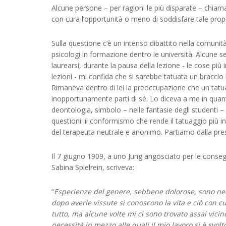
Alcune persone – per ragioni le più disparate – chiam
con cura l’opportunità o meno di soddisfare tale prop
Sulla questione c’è un intenso dibattito nella comunit
psicologi in formazione dentro le università. Alcune s
laurearsi, durante la pausa della lezione - le cose più
lezioni - mi confida che si sarebbe tatuata un braccio
Rimaneva dentro di lei la preoccupazione che un tatua
inopportunamente parti di sé. Lo diceva a me in quant
deontologia, simbolo – nelle fantasie degli studenti – 
questioni: il conformismo che rende il tatuaggio più in
del terapeuta neutrale e anonimo. Partiamo dalla presu
Il 7 giugno 1909, a uno Jung angosciato per le conse
Sabina Spielrein, scriveva:
“
Esperienze del genere, sebbene dolorose, sono neces
dopo averle vissute si conoscono la vita e ciò con c
tutto, ma alcune volte mi ci sono trovato assai vici
necessità in mezzo alle quali il mio lavoro si è svolt