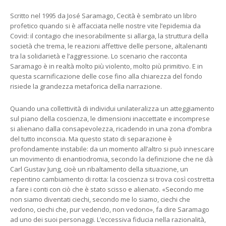
Scritto nel 1995 da José Saramago, Cecità è sembrato un libro
profetico quando si è affacciata nelle nostre vite l’epidemia da
Covid: il contagio che inesorabilmente si allarga, la struttura della
società che trema, le reazioni affettive delle persone, altalenanti
tra la solidarietà e l’aggressione. Lo scenario che racconta
Saramago è in realtà molto più violento, molto più primitivo. E in
questa scarnificazione delle cose fino alla chiarezza del fondo
risiede la grandezza metaforica della narrazione.
Quando una collettività di individui unilateralizza un atteggiamento
sul piano della coscienza, le dimensioni inaccettate e incomprese
si alienano dalla consapevolezza, ricadendo in una zona d’ombra
del tutto inconscia. Ma questo stato di separazione è
profondamente instabile: da un momento all’altro si può innescare
un movimento di enantiodromia, secondo la definizione che ne dà
Carl Gustav Jung, cioè un ribaltamento della situazione, un
repentino cambiamento di rotta: la coscienza si trova così costretta
a fare i conti con ciò che è stato scisso e alienato. «Secondo me
non siamo diventati ciechi, secondo me lo siamo, ciechi che
vedono, ciechi che, pur vedendo, non vedono», fa dire Saramago
ad uno dei suoi personaggi. L’eccessiva fiducia nella razionalità,