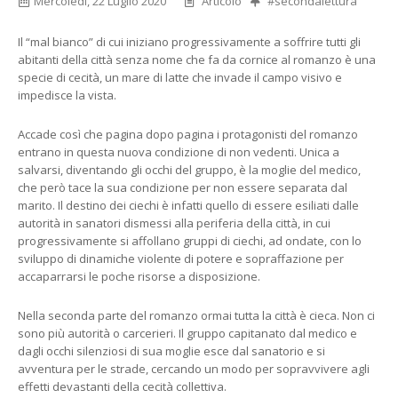
Mercoledì, 22 Luglio 2020
Articolo
#secondalettura
Il “mal bianco” di cui iniziano progressivamente a soffrire tutti gli
abitanti della città senza nome che fa da cornice al romanzo è una
specie di cecità, un mare di latte che invade il campo visivo e
impedisce la vista.
Accade così che pagina dopo pagina i protagonisti del romanzo
entrano in questa nuova condizione di non vedenti. Unica a
salvarsi, diventando gli occhi del gruppo, è la moglie del medico,
che però tace la sua condizione per non essere separata dal
marito. Il destino dei ciechi è infatti quello di essere esiliati dalle
autorità in sanatori dismessi alla periferia della città, in cui
progressivamente si affollano gruppi di ciechi, ad ondate, con lo
sviluppo di dinamiche violente di potere e sopraffazione per
accaparrarsi le poche risorse a disposizione.
Nella seconda parte del romanzo ormai tutta la città è cieca. Non ci
sono più autorità o carcerieri. Il gruppo capitanato dal medico e
dagli occhi silenziosi di sua moglie esce dal sanatorio e si
avventura per le strade, cercando un modo per sopravvivere agli
effetti devastanti della cecità collettiva.