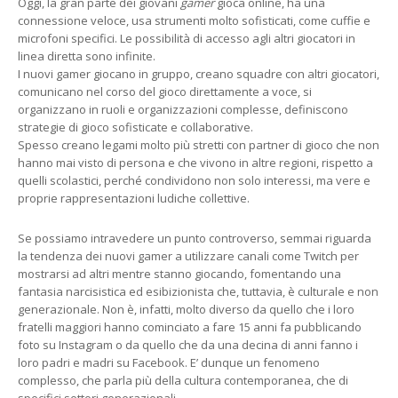
Oggi, la gran parte dei giovani
gamer
gioca online, ha una
connessione veloce, usa strumenti molto sofisticati, come cuffie e
microfoni specifici. Le possibilità di accesso agli altri giocatori in
linea diretta sono infinite.
I nuovi gamer giocano in gruppo, creano squadre con altri giocatori,
comunicano nel corso del gioco direttamente a voce, si
organizzano in ruoli e organizzazioni complesse, definiscono
strategie di gioco sofisticate e collaborative.
Spesso creano legami molto più stretti con partner di gioco che non
hanno mai visto di persona e che vivono in altre regioni, rispetto a
quelli scolastici, perché condividono non solo interessi, ma vere e
proprie rappresentazioni ludiche collettive.
Se possiamo intravedere un punto controverso, semmai riguarda
la tendenza dei nuovi gamer a utilizzare canali come Twitch per
mostrarsi ad altri mentre stanno giocando, fomentando una
fantasia narcisistica ed esibizionista che, tuttavia, è culturale e non
generazionale. Non è, infatti, molto diverso da quello che i loro
fratelli maggiori hanno cominciato a fare 15 anni fa pubblicando
foto su Instagram o da quello che da una decina di anni fanno i
loro padri e madri su Facebook. E’ dunque un fenomeno
complesso, che parla più della cultura contemporanea, che di
specifici settori generazionali.