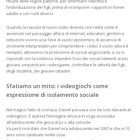
rituale delle regole paterne, per affermare l’identità e
l’individuazione dei figli, prima di ricomporre i rapporti in forme
adulte e con ruoli diversi.
Quando la nascita di nuovi codici diventa così netta come è
avvenuto nel passaggio all’era di internet, educatori, genitori e
istituzioni vivono una fase di
vuoto epistemico
, di assenza di
strumenti interpretativi per comprendere i codici. Il vuoto allora è
riempito, attraverso la proiezione di vissuti angoscianti, a cui si
risponde con la violenza: impedire l’uso dei social network ai più
giovani, sequestrare i videogame, controllare le attività dei figli,
degli studenti, dei giovani cittadini.
Sfatiamo un mito: i videogiochi come
espressione di isolamento sociale
Nel tragico fatto di cronaca, Daniel passava ore da solo davanti al
videogioco. È questa l’immagine ancora in voga associata
all’adolescente che gioca al pc o alla console.
Va però ricordato che Daniel era adolescente nel 2007 e che in 15
anni sono cambiate molte cose.