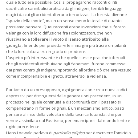
quale tutto era possibile. Così si propagarono racconti di riti
sacrificali e cannibalici praticati dagli indigeni, terribili linguaggi
magici da cui gli occidentali erano terrorizzati. La foresta divenne
“spazio della morte”, ma in un senso meno letterale di quanto
possiamo pensare. Quei racconti erano invenzioni che si fecero
valanga con la loro diffusione fra i colonizzatori, che
non
riuscivano a tollerare il vuoto di senso attribuito alla
giungla,
finendo per proiettarvi le immagini più truci e orripilanti
che la loro cultura era in grado di produrre.
L’aspetto più interessante è che quelle stesse pratiche infernali
che gli occidentali attribuivano agli Yanomami furono commesse
dai primi contro gli indigeni, riportando all’ordine ciò che era vissuto
come incomprensibile e ignoto, attraverso la violenza.
Partiamo da un presupposto, ogni generazione crea nuovi codici
espressivi per distinguersi dalle generazioni precedenti, in un
processo nel quale continuità e discontinuità con il passato si
compenetrano in forme originali. È un meccanismo antico, basti
pensare al mito della velocità e della tecnica futurista, che poi
venne assimilato dal Fascismo, per emanciparsi dal mondo lento e
rigido precedente.
Hans Loewald parlava di
parricidio edipico
per descrivere l’omicidio