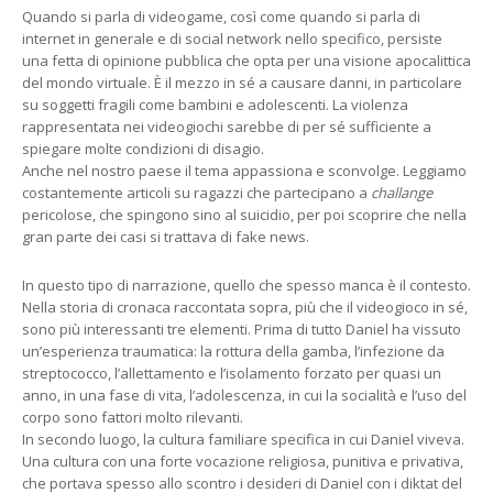
Quando si parla di videogame, così come quando si parla di
internet in generale e di social network nello specifico, persiste
una fetta di opinione pubblica che opta per una visione apocalittica
del mondo virtuale. È il mezzo in sé a causare danni, in particolare
su soggetti fragili come bambini e adolescenti. La violenza
rappresentata nei videogiochi sarebbe di per sé sufficiente a
spiegare molte condizioni di disagio.
Anche nel nostro paese il tema appassiona e sconvolge. Leggiamo
costantemente articoli su ragazzi che partecipano a
challange
pericolose, che spingono sino al suicidio, per poi scoprire che nella
gran parte dei casi si trattava di fake news.
In questo tipo di narrazione, quello che spesso manca è il contesto.
Nella storia di cronaca raccontata sopra, più che il videogioco in sé,
sono più interessanti tre elementi. Prima di tutto Daniel ha vissuto
un’esperienza traumatica: la rottura della gamba, l’infezione da
streptococco, l’allettamento e l’isolamento forzato per quasi un
anno, in una fase di vita, l’adolescenza, in cui la socialità e l’uso del
corpo sono fattori molto rilevanti.
In secondo luogo, la cultura familiare specifica in cui Daniel viveva.
Una cultura con una forte vocazione religiosa, punitiva e privativa,
che portava spesso allo scontro i desideri di Daniel con i diktat del