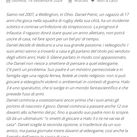
Giovedì, 19 Settembre 2024
Articolo
Non a caso
Siamo nel 2007, a Wellington, in Ohio. Daniel Petric, un ragazzo di 17
anni che gioca nella squadra di rugby della sua città, ha un incidente
sciistico e contrae un’infezione da streptococco. La prognosi è
infausta: il ragazzo dovrà stare quasi un anno allettato, non potrà
uscire di casa, né fare sport per un bel po’ di tempo.
Daniel decide di dedicarsi a una sua grande passione, i videogiochi. I
suoi amici vanno a trovarlo a casa e gli parlano del titolo più venduto
degli ultimi anni, Halo 3. Gliene parlato in modo così appassionato,
che Daniel non riesce a smettere di pensare a quel videogame.
C’è però un problema. Suo padre è un ministro pentecostale e in
famiglia vige una regola ferrea, fedele al credo religioso: non si può
giocare a videogiochi violenti o ambientati in contesti di guerra. Halo
3 è uno sparatutto, che si svolge in un mondo fantascientifico e che
prevede l’uso di armi.
Daniel comincia a ossessionarsi ancor prima che i suoi amici gli
portino di nascosto il gioco. Daniel comincia a passare anche 12 ore
davanti allo schermo del pc, fino a quando suo padre non lo scopre.
Gli dà un ultimatum: “o smetti di giocare a Halo 3 o te ne vai via di
casa”. Daniel sceglie la seconda opzione, si trasferisce da un suo
amico, ma passa giornate intere davanti al videogame, così anche la
famiglia dell’amico lo caccia di casa.