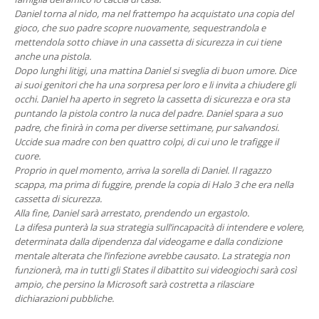
Daniel torna al nido, ma nel frattempo ha acquistato una copia del
gioco, che suo padre scopre nuovamente, sequestrandola e
mettendola sotto chiave in una cassetta di sicurezza in cui tiene
anche una pistola.
Dopo lunghi litigi, una mattina Daniel si sveglia di buon umore. Dice
ai suoi genitori che ha una sorpresa per loro e li invita a chiudere gli
occhi. Daniel ha aperto in segreto la cassetta di sicurezza e ora sta
puntando la pistola contro la nuca del padre. Daniel spara a suo
padre, che finirà in coma per diverse settimane, pur salvandosi.
Uccide sua madre con ben quattro colpi, di cui uno le trafigge il
cuore.
Proprio in quel momento, arriva la sorella di Daniel. Il ragazzo
scappa, ma prima di fuggire, prende la copia di Halo 3 che era nella
cassetta di sicurezza.
Alla fine, Daniel sarà arrestato, prendendo un ergastolo.
La difesa punterà la sua strategia sull’incapacità di intendere e volere,
determinata dalla dipendenza dal videogame e dalla condizione
mentale alterata che l’infezione avrebbe causato. La strategia non
funzionerà, ma in tutti gli States il dibattito sui videogiochi sarà così
ampio, che persino la Microsoft sarà costretta a rilasciare
dichiarazioni pubbliche.