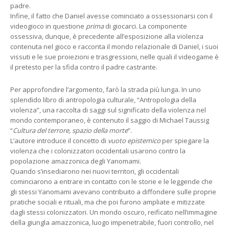
padre.
Infine, il fatto che Daniel avesse cominciato a ossessionarsi con il
videogioco in questione
prima
di giocarci. La componente
ossessiva, dunque, è precedente all’esposizione alla violenza
contenuta nel gioco e racconta il mondo relazionale di Daniel, i suoi
vissuti e le sue proiezioni e trasgressioni, nelle quali il videogame è
il pretesto per la sfida contro il padre castrante.
Per approfondire l’argomento, farò la strada più lunga. In uno
splendido libro di antropologia culturale, “Antropologia della
violenza”, una raccolta di saggi sul significato della violenza nel
mondo contemporaneo, è contenuto il saggio di Michael Taussig
“
Cultura del terrore, spazio della morte
”.
L’autore introduce il concetto di
vuoto epistemico
per spiegare la
violenza che i colonizzatori occidentali usarono contro la
popolazione amazzonica degli Yanomami.
Quando s’insediarono nei nuovi territori, gli occidentali
cominciarono a entrare in contatto con le storie e le leggende che
gli stessi Yanomami avevano contribuito a diffondere sulle proprie
pratiche sociali e rituali, ma che poi furono ampliate e mitizzate
dagli stessi colonizzatori. Un mondo oscuro, reificato nell’immagine
della giungla amazzonica, luogo impenetrabile, fuori controllo, nel