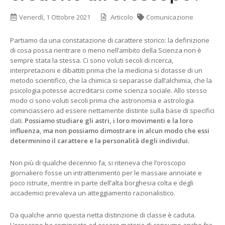
Venerdì, 1 Ottobre 2021
Articolo
Comunicazione
Partiamo da una constatazione di carattere storico: la definizione
di cosa possa rientrare o meno nell’ambito della Scienza non è
sempre stata la stessa. Ci sono voluti secoli di ricerca,
interpretazioni e dibattiti prima che la medicina si dotasse di un
metodo scientifico, che la chimica si separasse dall’alchimia, che la
psicologia potesse accreditarsi come scienza sociale. Allo stesso
modo ci sono voluti secoli prima che astronomia e astrologia
cominciassero ad essere nettamente distinte sulla base di specifici
dati.
Possiamo studiare gli astri, i loro movimenti e la loro
influenza, ma non possiamo dimostrare in alcun modo che essi
determinino il carattere e la personalità degli individui.
Non più di qualche decennio fa, si riteneva che l’oroscopo
giornaliero fosse un intrattenimento per le massaie annoiate e
poco istruite, mentre in parte dell’alta borghesia colta e degli
accademici prevaleva un atteggiamento razionalistico.
Da qualche anno questa netta distinzione di classe è caduta.
L’oroscopo ha cominciato ad essere materia di consumo anche fra