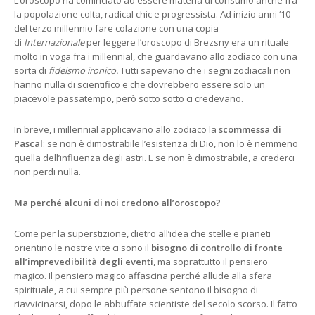
la popolazione colta, radical chic e progressista. Ad inizio anni ‘10
del terzo millennio fare colazione con una copia
di
Internazionale
per leggere l’oroscopo di Brezsny era un rituale
molto in voga fra i millennial, che guardavano allo zodiaco con una
sorta di
fideismo ironico.
Tutti sapevano che i segni zodiacali non
hanno nulla di scientifico e che dovrebbero essere solo un
piacevole passatempo, però sotto sotto ci credevano.
In breve, i millennial applicavano allo zodiaco la
scommessa di
Pascal
: se non è dimostrabile l’esistenza di Dio, non lo è nemmeno
quella dell’influenza degli astri. E se non è dimostrabile, a crederci
non perdi nulla.
Ma perché alcuni di noi credono all’oroscopo?
Come per la superstizione, dietro all’idea che stelle e pianeti
orientino le nostre vite ci sono il
bisogno di controllo
di fronte
all’imprevedibilità degli eventi
, ma soprattutto il pensiero
magico. Il pensiero magico affascina perché allude alla sfera
spirituale, a cui sempre più persone sentono il bisogno di
riavvicinarsi, dopo le abbuffate scientiste del secolo scorso. Il fatto