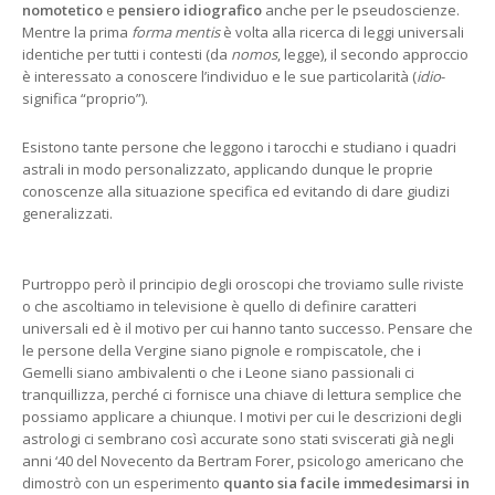
nomotetico
e
pensiero idiografico
anche per le pseudoscienze.
Mentre la prima
forma mentis
è volta alla ricerca di leggi universali
identiche per tutti i contesti (da
nomos
, legge), il secondo approccio
è interessato a conoscere l’individuo e le sue particolarità (
idio
-
significa “proprio”).
Esistono tante persone che leggono i tarocchi e studiano i quadri
astrali in modo personalizzato, applicando dunque le proprie
conoscenze alla situazione specifica ed evitando di dare giudizi
generalizzati.
Purtroppo però il principio degli oroscopi che troviamo sulle riviste
o che ascoltiamo in televisione è quello di definire caratteri
universali ed è il motivo per cui hanno tanto successo. Pensare che
le persone della Vergine siano pignole e rompiscatole, che i
Gemelli siano ambivalenti o che i Leone siano passionali ci
tranquillizza, perché ci fornisce una chiave di lettura semplice che
possiamo applicare a chiunque. I motivi per cui le descrizioni degli
astrologi ci sembrano così accurate sono stati sviscerati già negli
anni ‘40 del Novecento da Bertram Forer, psicologo americano che
dimostrò con un esperimento
quanto sia facile immedesimarsi in