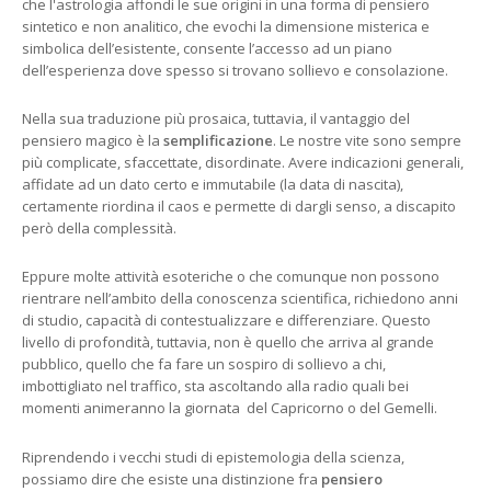
che l'astrologia affondi le sue origini in una forma di pensiero
sintetico e non analitico, che evochi la dimensione misterica e
simbolica dell’esistente, consente l’accesso ad un piano
dell’esperienza dove spesso si trovano sollievo e consolazione.
Nella sua traduzione più prosaica, tuttavia, il vantaggio del
pensiero magico è la
semplificazione
. Le nostre vite sono sempre
più complicate, sfaccettate, disordinate. Avere indicazioni generali,
affidate ad un dato certo e immutabile (la data di nascita),
certamente riordina il caos e permette di dargli senso, a discapito
però della complessità.
Eppure molte attività esoteriche o che comunque non possono
rientrare nell’ambito della conoscenza scientifica, richiedono anni
di studio, capacità di contestualizzare e differenziare. Questo
livello di profondità, tuttavia, non è quello che arriva al grande
pubblico, quello che fa fare un sospiro di sollievo a chi,
imbottigliato nel traffico, sta ascoltando alla radio quali bei
momenti animeranno la giornata del Capricorno o del Gemelli.
Riprendendo i vecchi studi di epistemologia della scienza,
possiamo dire che esiste una distinzione fra
pensiero