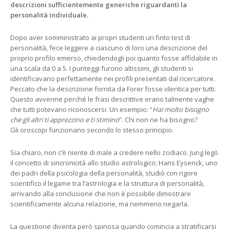
descrizioni sufficientemente generiche riguardanti la
personalità individuale.
Dopo aver somministrato ai propri studenti un finto test di
personalità, fece leggere a ciascuno di loro una descrizione del
proprio profilo emerso, chiedendogli poi quanto fosse affidabile in
una scala da 0 a 5. I punteggi furono altissimi, gli studenti si
identificavano perfettamente nei profili presentati dal ricercatore.
Peccato che la descrizione fornita da Forer fosse identica per tutti.
Questo avvenne perché le frasi descrittive erano talmente vaghe
che tutti potevano riconoscersi. Un esempio: “
Hai molto bisogno
che gli altri ti apprezzino e ti stimino
”. Chi non ne ha bisogno?
Gli oroscopi funzionano secondo lo stesso principio.
Sia chiaro, non c’è niente di male a credere nello zodiaco. Jung legò
il concetto di sincronicità allo studio astrologico; Hans Eysenck, uno
dei padri della psicologia della personalità, studiò con rigore
scientifico il legame tra l’astrologia e la struttura di personalità,
arrivando alla conclusione che non è possibile dimostrare
scientificamente alcuna relazione, ma nemmeno negarla.
La questione diventa però spinosa quando comincia a stratificarsi