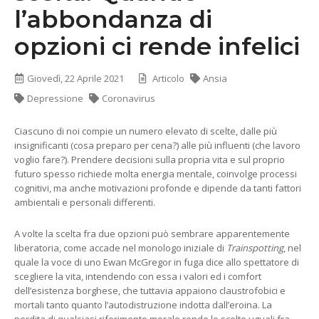
l’abbondanza di
opzioni ci rende infelici
Giovedì, 22 Aprile 2021
Articolo
Ansia
Depressione
Coronavirus
Ciascuno di noi compie un numero elevato di scelte, dalle più
insignificanti (cosa preparo per cena?) alle più influenti (che lavoro
voglio fare?). Prendere decisioni sulla propria vita e sul proprio
futuro spesso richiede molta energia mentale, coinvolge processi
cognitivi, ma anche motivazioni profonde e dipende da tanti fattori
ambientali e personali differenti.
A volte la scelta fra due opzioni può sembrare apparentemente
liberatoria, come accade nel monologo iniziale di
Trainspotting
, nel
quale la voce di uno Ewan McGregor in fuga dice allo spettatore di
scegliere la vita, intendendo con essa i valori ed i comfort
dell’esistenza borghese, che tuttavia appaiono claustrofobici e
mortali tanto quanto l’autodistruzione indotta dall’eroina. La
perdita di qualsiasi riferimento morale rende le scelte uguali fra