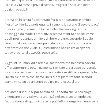
loro e la vita stessa priva di senso. Drogarsi è solo una delle
opzioni possibili.
Il tema della scelta fu affrontato fra ‘800 e ‘900 tanto in ambito
filosofico (Kierkegaard), quanto in ambito letterario (Svevo e Joyce)
o sociologico (Bauman). Il fulcro delle riflessioni riguardò il
passaggio da modelli produttivi a scarsa mobilità sociale, come
quelli preindustriali, al mito del libero arbitrio, secondo il quale
ciascuno di noi può emanciparsi dal suo contesto di origine e
diventare ciò che vuole. Questa infinita possibilità di opzioni,
tuttavia, porta alla
paralisi della scelta
.
Zygmunt Bauman, ad esempio, sosteneva che la nostra società
offre opportunità potenzialmente illimitate di sviluppo personale,
incentrate però su un concetto abusato e mistificato, quello della
libertà. Se è vero che siamo liberi di scegliere fra tanti scenari,
siamo vincolati ad un unico obbligo morale: scegliere.
Arriviamo dunque al
paradosso della scelta
che lo psicologo
americano Barry Schwartz teorizzò nel 2004, sostenendo che
l’abbondanza di opzioni di scelta può influire negativamente sulla