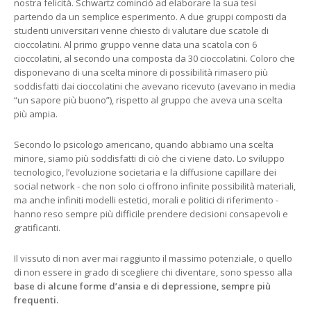
nostra felicità. Schwartz cominciò ad elaborare la sua tesi
partendo da un semplice esperimento. A due gruppi composti da
studenti universitari venne chiesto di valutare due scatole di
cioccolatini. Al primo gruppo venne data una scatola con 6
cioccolatini, al secondo una composta da 30 cioccolatini. Coloro che
disponevano di una scelta minore di possibilità rimasero più
soddisfatti dai cioccolatini che avevano ricevuto (avevano in media
“un sapore più buono”), rispetto al gruppo che aveva una scelta
più ampia.
Secondo lo psicologo americano, quando abbiamo una scelta
minore, siamo più soddisfatti di ciò che ci viene dato. Lo sviluppo
tecnologico, l’evoluzione societaria e la diffusione capillare dei
social network - che non solo ci offrono infinite possibilità materiali,
ma anche infiniti modelli estetici, morali e politici di riferimento -
hanno reso sempre più difficile prendere decisioni consapevoli e
gratificanti.
Il vissuto di non aver mai raggiunto il massimo potenziale, o quello
di non essere in grado di scegliere chi diventare, sono spesso alla
base di alcune forme d’ansia e di depressione, sempre più
frequenti.