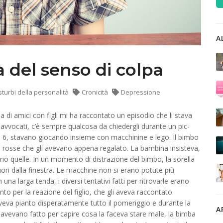
A
a del senso di colpa
sturbi della personalità
Cronicità
Depressione
a di amici con figli mi ha raccontato un episodio che li stava
 avvocati, c’è sempre qualcosa da chiedergli durante un pic-
di 6, stavano giocando insieme con macchinine e lego. Il bimbo
 rosse che gli avevano appena regalato. La bambina insisteva,
oprio quelle. In un momento di distrazione del bimbo, la sorella
ori dalla finestra. Le macchine non si erano potute più
una larga tenda, i diversi tentativi fatti per ritrovarle erano
nto per la reazione del figlio, che gli aveva raccontato
aveva pianto disperatamente tutto il pomeriggio e durante la
A
 avevano fatto per capire cosa la faceva stare male, la bimba