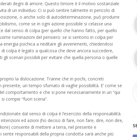
siderati degni di amore. Questo timore è il motivo sostanziale
ita di un individuo. Ci si può sentire talmente in pericolo di
 opposizione, o anche solo di autodeterminazione, può produrre
bilismo, come se in ogni azione possibile si celasse una
te dal senso di colpa (per quello che hanno fatto, per quello
sime ruminazioni del pensiero: se si sentono in colpa per
energia psichica a rieditare gli avvenimenti, chiedendosi
 di colpa è legato a qualcosa che deve ancora succedere,
 gli scenari possibili per evitare che quella persona o quelle
proprio la dislocazione. Tranne che in pochi, concreti
on presente, un tempo sfumato di vaghe possibilità. E’ come se
lta del comportamento e che si pone necessariamente in un “qui
 si compie “fuori scena”.
zionate dal senso di colpa è l’esercizio della responsabilità.
ntenzioni ed azioni (ho deciso di fare, non fare, dire, non dire,
S
ore) consente di mettere a terra, nel presente e
si sente responsabili della propria condotta sarà anche più