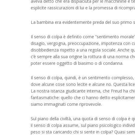
aveva detto che era dispiaciuta per le macchinine e t
esplicite rassicurazioni di lui e la promessa di ricom
La bambina era evidentemente preda del suo primo s
Il senso di colpa è definito come “sentimento morale” e
disagio, vergogna, preoccupazione, impotenza con cu
disobbedienza rispetto a una regola sociale. Anche quan
c’è sempre alla sua origine la rottura di una norma c
poter essere oggetto di biasimo o di condanna.
Il senso di colpa, quindi, è un sentimento complesso, 
dove alcune cose sono lecite e alcune no. Questa lice
La nostra istanza giudicante interna, che Freud ha ch
fantasmatiche: quello che ci hanno detto esplicitament
siamo immaginati come riprovevole.
Sul piano della civiltà, una quota di senso di colpa 
il senso di colpa assume, sul piano psicologico indivi
peso si sta caricando chi si sente in colpa? Quasi sem