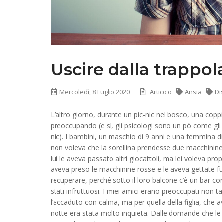
Uscire dalla trappol
Mercoledì, 8 Luglio 2020
Articolo
Ansia
Di
L’altro giorno, durante un pic-nic nel bosco, una coppi
preoccupando (e sì, gli psicologi sono un pò come gli
nic). I bambini, un maschio di 9 anni e una femmina 
non voleva che la sorellina prendesse due macchinine
lui le aveva passato altri giocattoli, ma lei voleva pr
aveva preso le macchinine rosse e le aveva gettate fu
recuperare, perché sotto il loro balcone c’è un bar con 
stati infruttuosi. I miei amici erano preoccupati non ta
l’accaduto con calma, ma per quella della figlia, che 
notte era stata molto inquieta. Dalle domande che le