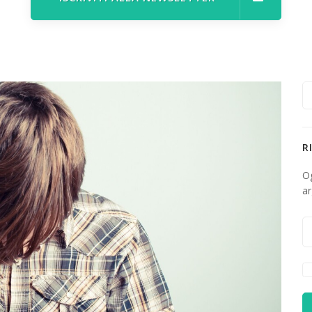
R
Og
ar