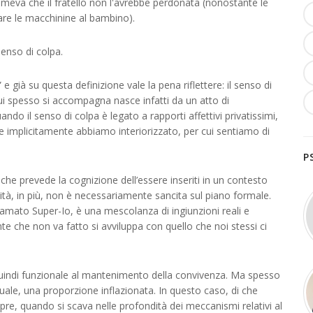
emeva che il fratello non l'avrebbe perdonata (nonostante le
prare le macchinine al bambino).
enso di colpa.
 già su questa definizione vale la pena riflettere: il senso di
i spesso si accompagna nasce infatti da un atto di
do il senso di colpa è legato a rapporti affettivi privatissimi,
he implicitamente abbiamo interiorizzato, per cui sentiamo di
P
che prevede la cognizione dell’essere inseriti in un contesto
ità, in più, non è necessariamente sancita sul piano formale.
iamato Super-Io, è una mescolanza di ingiunzioni reali e
e che non va fatto si avviluppa con quello che noi stessi ci
è quindi funzionale al mantenimento della convivenza. Ma spesso
duale, una proporzione inflazionata. In questo caso, di che
pre, quando si scava nelle profondità dei meccanismi relativi al