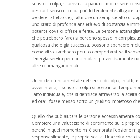
senso di colpa, si arriva alla paura di non essere con
per cui il senso di colpa può letteralmente allagare la v
perdere l’affetto degli altri che un semplice atto di
uno stato di profonda ansietà e/o di sostanziale immo
potente cova di offese e ferite. Le persone attanaglia
che potrebbero fare) si perdono spesso in complicatis
qualcosa che è già successa, possono spendere molta 
come altro avrebbero potuto comportarsi; se il senso
l’energia servirà per contemplare preventivamente tutti
altre ci rimangano male.
Un nucleo fondamentale del senso di colpa, infatti, è 
avvenimenti, il senso di colpa si pone in un tempo n
l’atto individuale, che si definisce attraverso la sce
ed ora”, fosse messo sotto un giudizio impietoso che
Quello che può aiutare le persone eccessivamente condi
Compiere una valutazione di sentimento sulle proprie i
perché in quel momento mi è sembrata l’opzione migli
responsabilmente, le proprie scelte. Una volta che ci 