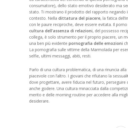
consumatore), dello stato emotivo desiderato ma sen
stato. Ti mostrano il prodotto del rapporto negando il
contesto. Nella
dittatura del piacere
, la fatica dell
con le paure reciproche, deve essere evitata. Il por
cultura dell’assenza di relazioni
, del possesso reci
collega, è solo strumento per il proprio piacere, un m
una ben più evidente
pornografia delle emozioni
ch
La pornografia sulle vittime della Marmolada per esem
selfie, ultimi messaggi, abiti, resti.
Parlo di una cultura problematica, di una rinuncia alla 
piacevole con l’altro. I giovani che rifiutano la sessual
dove progettare, avere fiducia nel futuro, perseguire obi
anche godere. Una cultura minacciata dalla competizione
merito e delle morning routine per accedere alla mig
desiderare.