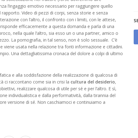
za l’ingaggio emotivo necessario per raggiungere quello
 rapporto. Video di pezzi di corpi, senza storie e senza
’interazione con l’altro, il confronto con i limiti, con le attese,
S
no risponde efficacemente a questa domanda e parla di una
proco, nella quale l’altro, sia esso un o una partner, amico o
ezzo. La pornografia, in tal senso, non è solo sessuale. C’è
e viene usata nella relazione tra fonti informazione e cittadini.
pio. Una dettagliatissima cronaca del dolore a colpi di ultimo
fatica e alla soddisfazione della realizzazione di qualcosa di
ità ci raccontano come sia in crisi la
cultura del desiderio
,
ettivi, realizzare qualcosa di utile per sé e per l’altro. E sì,
 individualistica e dalla performatività, dalla tirannia del
liore versione di sé. Non caschiamoci e continuiamo a