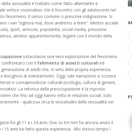
della sessualità è trattato come fatto allarmante e
ale vertice osservativo che è l’incontro con gli adolescenti nel
sto fenomeno. Il senso comune ci prescrive indignazione. Si
A
zano i vari “signora mia, dove andremo a finire”. Mentre accade
uola, sport, amicizie, popolarità, social media, pressione
ma senza, almeno apparentemente, legami con il mondo della
ccupazione
ostacolasse una vera esplorazione del fenomeno.
 confrontarci con il
fallimento di assetti culturali
ed
i generazione di adulti che, in virtù della propria esperienza,
 e bisognosi di orientamento. Oggi, tale narrazione si scontra
tenze e consapevolezze culturali (ecologia, cultura di genere,
nnovativo. La retorica della preoccupazione è la risposta
 potere che fino ad oggi hanno retto le relazioni sociali. Solo
P
ente - qualcosa circa le vicissitudini della sessualità nel
azzi fra gli 11 e i 24 anni. Due su tre non ha ancora avuto il
o i 15 anni ha fatto questa esperienza. Allo stesso tempo i