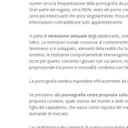
numeri circa la frequentazione della pornografia da pa
Gran parte dei ragazzi, circa l’80%, visita siti porno c
sono più interessanti che presi singolarmente. Poca 
informazioni contraddittorie solo apparentemente.
Si parla di
recessione sessuale
degli adolescenti, cio
l’altro. Le restrizioni sociale connesse al conteniment
fenomeno si è sviluppato, elementi della realtà che h
emotivo, le restrizioni comportamentali intervengon
occhi per quanto concerne i giovani con cui lavoro, 
proporzionale tra porno e sessualità condivisa con l’al
La pornografia sembra rispondere efficacemente ad
Se pensiamo alla
pornografia come proposta cult
proposta contiene, quale visione del mondo e delle rel
figlia del capitalismo, che nasce come risposta del 
domande di mercato.
La caratteristica dei contenuti di questa pornografia 