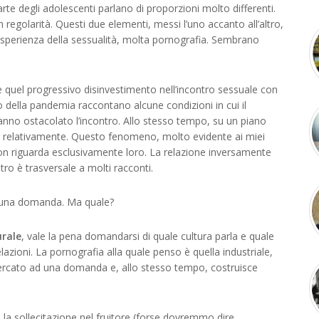
rte degli adolescenti parlano di proporzioni molto differenti.
on regolarità. Questi due elementi, messi l’uno accanto all’altro,
esperienza della sessualità, molta pornografia. Sembrano
è quel progressivo disinvestimento nell’incontro sessuale con
o della pandemia raccontano alcune condizioni in cui il
anno ostacolato l’incontro. Allo stesso tempo, su un piano
o relativamente. Questo fenomeno, molto evidente ai miei
non riguarda esclusivamente loro. La relazione inversamente
tro è trasversale a molti racconti.
 una domanda. Ma quale?
urale
, vale la pena domandarsi di quale cultura parla e quale
azioni. La pornografia alla quale penso è quella industriale,
mercato ad una domanda e, allo stesso tempo, costruisce
è la sollecitazione nel fruitore (forse dovremmo dire