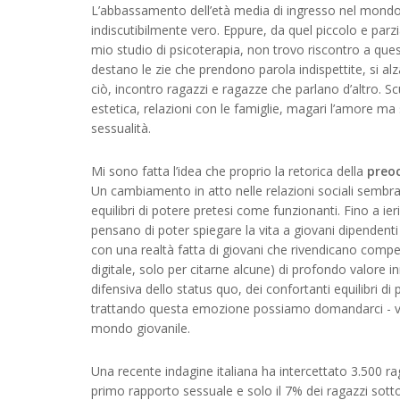
L’abbassamento dell’età media di ingresso nel mondo 
indiscutibilmente vero. Eppure, da quel piccolo e parzi
mio studio di psicoterapia, non trovo riscontro a que
destano le zie che prendono parola indispettite, si al
ciò, incontro ragazzi e ragazze che parlano d’altro. Sc
estetica, relazioni con le famiglie, magari l’amore 
sessualità.
Mi sono fatta l’idea che proprio la retorica della
preo
Un cambiamento in atto nelle relazioni sociali sembra
equilibri di potere pretesi come funzionanti. Fino a ier
pensano di poter spiegare la vita a giovani dipendenti
con una realtà fatta di giovani che rivendicano compe
digitale, solo per citarne alcune) di profondo valore i
difensiva dello status quo, dei confortanti equilibri di
trattando questa emozione possiamo domandarci - veram
mondo giovanile.
Una recente indagine italiana ha intercettato 3.500 rag
primo rapporto sessuale e solo il 7% dei ragazzi sott