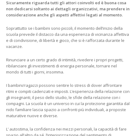
Sicuramente riguarda tutti gli attori coinvolti ed è buona cosa
non dedicarsi soltanto ai dettagli organizzativi, ma prendere in
considerazione anche gli aspetti affettivi legati al momento.
Soprattutto se i bambini sono piccoli, il momento dell’inizio della
scuola prevede il distacco da una esperienza di vicinanza affettiva
e di condivisione, di libertà e gioco, che si è rafforzata durante le
vacanze.
Rinunciare a un certo grado di intimità, rivedere i propri progetti,
ribilanciare gli investimenti di energia personale, tornare nel
mondo di tutti i giorni, insomma.
I bambini/ragazzi possono sentire lo stress di dover affrontare
ritmi e compiti cadenzati e imposti. L’esperienza della relazione con
gli insegnanti, il peso dello studio, le sfide della relazione con i
compagni. La scuola è un universo in cui la protezione garantita dal
nido familiare lascia spazio a confronti più individuali, a proposte
maturative nuove e diverse.
L’ autostima, la confidenza nei mezzi personali, la capacità di fare
spazio all’altro da sé, l’interiorizzazione del sentimento di