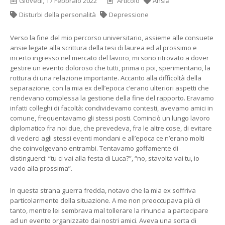
Giovedì, 17 Febbraio 2022
Articolo
Ansia
Disturbi della personalità
Depressione
Verso la fine del mio percorso universitario, assieme alle consuete
ansie legate alla scrittura della tesi di laurea ed al prossimo e
incerto ingresso nel mercato del lavoro, mi sono ritrovato a dover
gestire un evento doloroso che tutti, prima o poi, sperimentano, la
rottura di una relazione importante. Accanto alla difficoltà della
separazione, con la mia ex dell’epoca c’erano ulteriori aspetti che
rendevano complessa la gestione della fine del rapporto. Eravamo
infatti colleghi di facoltà: condividevamo contesti, avevamo amici in
comune, frequentavamo gli stessi posti. Cominciò un lungo lavoro
diplomatico fra noi due, che prevedeva, fra le altre cose, di evitare
di vederci agli stessi eventi mondani e all’epoca ce n’erano molti
che coinvolgevano entrambi. Tentavamo goffamente di
distinguerci: “tu ci vai alla festa di Luca?”, “no, stavolta vai tu, io
vado alla prossima”.
In questa strana guerra fredda, notavo che la mia ex soffriva
particolarmente della situazione. A me non preoccupava più di
tanto, mentre lei sembrava mal tollerare la rinuncia a partecipare
ad un evento organizzato dai nostri amici. Aveva una sorta di