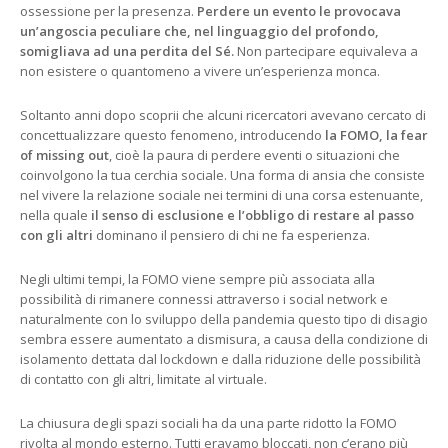
ossessione per la presenza.
Perdere un evento le provocava
un’angoscia peculiare che, nel linguaggio del profondo,
somigliava ad una perdita del Sé.
Non partecipare equivaleva a
non esistere o quantomeno a vivere un’esperienza monca.
Soltanto anni dopo scoprii che alcuni ricercatori avevano cercato di
concettualizzare questo fenomeno, introducendo
la FOMO, la fear
of missing out
, cioè la paura di perdere eventi o situazioni che
coinvolgono la tua cerchia sociale. Una forma di ansia che consiste
nel vivere la relazione sociale nei termini di una corsa estenuante,
nella quale
il senso di esclusione e l’obbligo di restare al passo
con gli altri
dominano il pensiero di chi ne fa esperienza.
Negli ultimi tempi, la FOMO viene sempre più associata alla
possibilità di rimanere connessi attraverso i social network e
naturalmente con lo sviluppo della pandemia questo tipo di disagio
sembra essere aumentato a dismisura, a causa della condizione di
isolamento dettata dal lockdown e dalla riduzione delle possibilità
di contatto con gli altri, limitate al virtuale.
La chiusura degli spazi sociali ha da una parte ridotto la FOMO
rivolta al mondo esterno. Tutti eravamo bloccati, non c’erano più