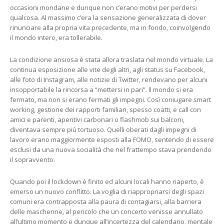
occasioni mondane e dunque non c’erano motivi per perdersi
qualcosa. Al massimo c’era la sensazione generalizzata di dover
rinunciare alla propria vita precedente, ma in fondo, coinvolgendo
il mondo intero, era tollerabile.
La condizione ansiosa è stata allora traslata nel mondo virtuale. La
continua esposizione alle vite degli altri, agli status su Facebook,
alle foto di Instagram, alle notizie di Twitter, rendevano per alcuni
insopportabile la rincorsa a “mettersi in pari”. Il mondo si era
fermato, ma non si erano fermati gli impegni. Così coniugare smart
working, gestione dei rapporti familiari, spesso coatti, e call con
amici e parenti, aperitivi carbonari o flashmob sui balconi,
diventava sempre più tortuoso. Quelli oberati dagli impegni di
lavoro erano maggiormente esposti alla FOMO, sentendo di essere
esclusi da una nuova socialità che nel frattempo stava prendendo
il sopravvento.
Quando poi il lockdown è finito ed alcuni locali hanno riaperto, è
emerso un nuovo conflitto. La voglia di riappropriarsi degli spazi
comuni era contrapposta alla paura di contagiarsi, alla barriera
delle mascherine, al pericolo che un concerto venisse annullato
all’ultimo momento e dunque all’incertezza del calendario, mentale