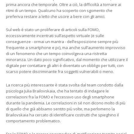
prima ancora che temporale. Oltre a ciò, la difficoltà a tornare ai
ritmi di un tempo. Qualcuno ha scoperto con sgomento che
preferiva restare a letto che uscire a bere con gli amici.
Sul web è stato un proliferare di articoli sulla FOMO,
eccessivamente incentrati sull’aspetto virtuale (e sulle
conseguenze - ormai un mantra - dell’esposizione sempre più
frequente a smartphone e pc), ma anche sull’aumento improvviso
di un fenomeno che un tempo coinvolgeva una ristretta
minoranza. Un dato poco significativo, dal momento che utilizzare il
digitale per contattare gli altri è diventato un obbligo per tutti, con
scarso potere discriminante fra soggetti vulnerabili o meno.
La ricerca più interessante è stata svolta dal team condotto dalla
psicologa Julia Brailovskaia, che ha tentato di indagare le
correlazioni fra la FOMO e l’eccessivo uso degli smartphone
durante la pandemia. Le correlazioni in sé non dicono molto di più
di quello che già abbiamo sentito più volte, ma perlomeno la
Brailovskaia ha cercato di identificare costrutti che spieghino il
comportamento problematico.
Fra la FOMO e la ricerca spasmodica di gratificazione tramite social,