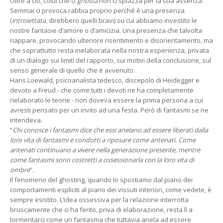
Oltre a ciò, colui che ci
ghosta
non ci spiazza per la sua assenza.
Semmai ci provoca rabbia proprio perché è una presenza
(
introiettata
, direbbero quelli bravi) su cui abbiamo investito le
nostre fantasie d’amore o d’amicizia. Una presenza che talvolta
riappare, provocando ulteriore risentimento e disorientamento, ma
che soprattutto resta inelaborata nella nostra esperienza, privata
di un dialogo sui limiti del rapporto, sui motivi della conclusione, sul
senso generale di quello che è avvenuto.
Hans Loewald, psicoanalista tedesco, discepolo di Heidegger e
devoto a Freud - che come tutti i devoti ne ha completamente
rielaborato le teorie - non doveva essere la prima persona a cui
avresti pensato per un invito ad una festa. Però di fantasmi se ne
intendeva.
“
Chi conosce i fantasmi dice che essi anelano ad essere liberati dalla
loro vita di fantasmi e condotti a riposare come antenati. Come
antenati continuano a vivere nella generazione presente, mentre
come fantasmi sono costretti a ossessionarla con la loro vita di
ombre
”.
Il fenomeno del ghosting, quando lo spostiamo dal piano dei
comportamenti espliciti al piano dei vissuti interiori, come vedete, è
sempre esistito. L’idea ossessiva per la relazione interrotta
bruscamente che ci ha ferito, priva di elaborazione, resta lì a
tormentarci come un fantasma che tuttavia anela ad essere