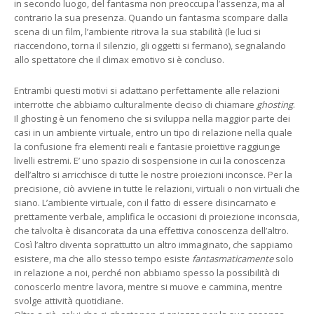
in secondo luogo, del fantasma non preoccupa l’assenza, ma al
contrario la sua presenza. Quando un fantasma scompare dalla
scena di un film, l’ambiente ritrova la sua stabilità (le luci si
riaccendono, torna il silenzio, gli oggetti si fermano), segnalando
allo spettatore che il climax emotivo si è concluso.
Entrambi questi motivi si adattano perfettamente alle relazioni
interrotte che abbiamo culturalmente deciso di chiamare
ghosting
.
Il ghosting è un fenomeno che si sviluppa nella maggior parte dei
casi in un ambiente virtuale, entro un tipo di relazione nella quale
la confusione fra elementi reali e fantasie proiettive raggiunge
livelli estremi. E’ uno spazio di sospensione in cui la conoscenza
dell’altro si arricchisce di tutte le nostre proiezioni inconsce. Per la
precisione, ciò avviene in tutte le relazioni, virtuali o non virtuali che
siano. L’ambiente virtuale, con il fatto di essere disincarnato e
prettamente verbale, amplifica le occasioni di proiezione inconscia,
che talvolta è disancorata da una effettiva conoscenza dell’altro.
Così l’altro diventa soprattutto un altro immaginato, che sappiamo
esistere, ma che allo stesso tempo esiste
fantasmaticamente
solo
in relazione a noi, perché non abbiamo spesso la possibilità di
conoscerlo mentre lavora, mentre si muove e cammina, mentre
svolge attività quotidiane.