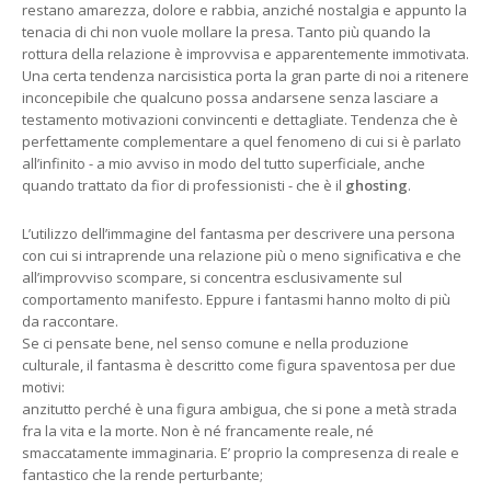
restano amarezza, dolore e rabbia, anziché nostalgia e appunto la
tenacia di chi non vuole mollare la presa. Tanto più quando la
rottura della relazione è improvvisa e apparentemente immotivata.
Una certa tendenza narcisistica porta la gran parte di noi a ritenere
inconcepibile che qualcuno possa andarsene senza lasciare a
testamento motivazioni convincenti e dettagliate. Tendenza che è
perfettamente complementare a quel fenomeno di cui si è parlato
all’infinito - a mio avviso in modo del tutto superficiale, anche
quando trattato da fior di professionisti - che è il
ghosting
.
L’utilizzo dell’immagine del fantasma per descrivere una persona
con cui si intraprende una relazione più o meno significativa e che
all’improvviso scompare, si concentra esclusivamente sul
comportamento manifesto. Eppure i fantasmi hanno molto di più
da raccontare.
Se ci pensate bene, nel senso comune e nella produzione
culturale, il fantasma è descritto come figura spaventosa per due
motivi:
anzitutto perché è una figura ambigua, che si pone a metà strada
fra la vita e la morte. Non è né francamente reale, né
smaccatamente immaginaria. E’ proprio la compresenza di reale e
fantastico che la rende perturbante;