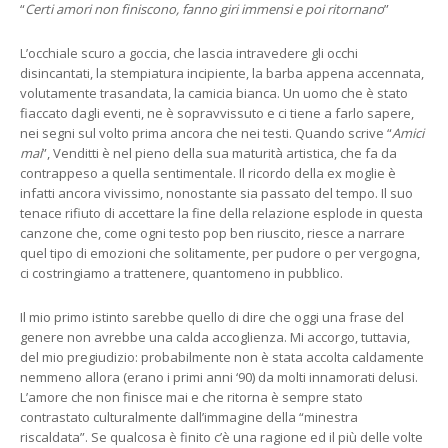
“
Certi amori non finiscono, fanno giri immensi e poi ritornano
”
L’occhiale scuro a goccia, che lascia intravedere gli occhi
disincantati, la stempiatura incipiente, la barba appena accennata,
volutamente trasandata, la camicia bianca. Un uomo che è stato
fiaccato dagli eventi, ne è sopravvissuto e ci tiene a farlo sapere,
nei segni sul volto prima ancora che nei testi. Quando scrive “
Amici
mai
”, Venditti è nel pieno della sua maturità artistica, che fa da
contrappeso a quella sentimentale. Il ricordo della ex moglie è
infatti ancora vivissimo, nonostante sia passato del tempo. Il suo
tenace rifiuto di accettare la fine della relazione esplode in questa
canzone che, come ogni testo pop ben riuscito, riesce a narrare
quel tipo di emozioni che solitamente, per pudore o per vergogna,
ci costringiamo a trattenere, quantomeno in pubblico.
Il mio primo istinto sarebbe quello di dire che oggi una frase del
genere non avrebbe una calda accoglienza. Mi accorgo, tuttavia,
del mio pregiudizio: probabilmente non è stata accolta caldamente
nemmeno allora (erano i primi anni ‘90) da molti innamorati delusi.
L’amore che non finisce mai e che ritorna è sempre stato
contrastato culturalmente dall’immagine della “minestra
riscaldata”. Se qualcosa è finito c’è una ragione ed il più delle volte