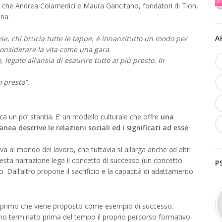
ne che Andrea Colamedici e Maura Gancitano, fondatori di Tlon,
ina:
A
se, chi brucia tutte le tappe, è innanzitutto un modo per
onsiderare la vita come una gara.
egato all’ansia di esaurire tutto al più presto. In
 presto”.
a un po’ stantia. E’ un modello culturale che offre
una
ea descrive le relazioni sociali ed i significati ad esse
va al mondo del lavoro, che tuttavia si allarga anche ad altri
Questa narrazione lega il concetto di successo (un concetto
P
o. Dall’altro propone il sacrificio e la capacità di adattamento
o il primo che viene proposto come esempio di successo.
nno terminato prima del tempo il proprio percorso formativo.