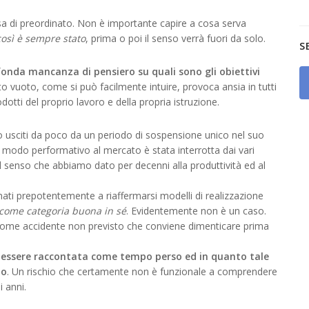
osa di preordinato. Non è importante capire a cosa serva
osì è sempre stato
, prima o poi il senso verrà fuori da solo.
S
onda mancanza di pensiero su quali sono gli obiettivi
to vuoto, come si può facilmente intuire, provoca ansia in tutti
otti del proprio lavoro e della propria istruzione.
o usciti da poco da un periodo di sospensione unico nel suo
 modo performativo al mercato è stata interrotta dai vari
 il senso che abbiamo dato per decenni alla produttività ed al
nati prepotentemente a riaffermarsi modelli di realizzazione
 come categoria buona in sé
. Evidentemente non è un caso.
come accidente non previsto che conviene dimenticare prima
per essere raccontata come tempo perso ed in quanto tale
to
. Un rischio che certamente non è funzionale a comprendere
i anni.