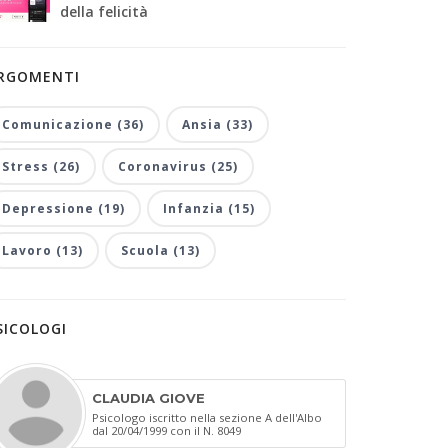
della felicità
RGOMENTI
Comunicazione (36)
Ansia (33)
Stress (26)
Coronavirus (25)
Depressione (19)
Infanzia (15)
Lavoro (13)
Scuola (13)
SICOLOGI
CLAUDIA GIOVE
Psicologo iscritto nella sezione A dell'Albo
dal 20/04/1999 con il N. 8049