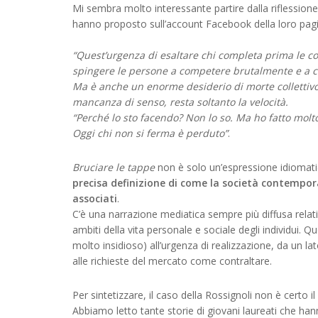
Mi sembra molto interessante partire dalla riflessio
hanno proposto sull’account Facebook della loro pag
“Quest’urgenza di esaltare chi completa prima le co
spingere le persone a competere brutalmente e a c
Ma è anche un enorme desiderio di morte collettivo, l
mancanza di senso, resta soltanto la velocità.
“Perché lo sto facendo? Non lo so. Ma ho fatto molto
Oggi chi non si ferma è perduto”
.
Bruciare le tappe
non è solo un’espressione idiomatic
precisa definizione di come la società contemporan
associati
.
C’è una narrazione mediatica sempre più diffusa relati
ambiti della vita personale e sociale degli individui. 
molto insidioso) all’urgenza di realizzazione, da un lat
alle richieste del mercato come contraltare.
Per sintetizzare, il caso della Rossignoli non è cert
Abbiamo letto tante storie di giovani laureati che ha