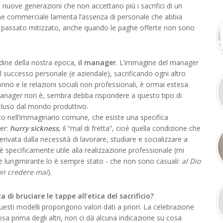
 nuove generazioni che non accettano più i sacrifici di un
tione commerciale lamenta l’assenza di personale che abbia
 passato mitizzato, anche quando le paghe offerte non sono
rdine della nostra epoca,
il
manager
. L’immagine del manager
successo personale (e aziendale), sacrificando ogni altro
sonno e le relazioni sociali non professionali, è ormai estesa
 manager non è, sembra debba rispondere a questo tipo di
cluso dal mondo produttivo.
o nell’immaginario comune, che esiste una specifica
ger:
hurry sickness
, il “mal di fretta”, cioè quella condizione che
erivata dalla necessità di lavorare, studiare e socializzare a
è specificamente utile alla realizzazione professionale (mi
e lungimirante lo è sempre stato - che non sono casuali:
al Dio
 non credere mai
).
 di bruciare le tappe all’etica del sacrificio?
uesti modelli propongono valori dati a priori. La celebrazione
a prima degli altri, non ci dà alcuna indicazione su cosa