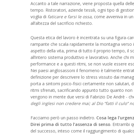
Accanto a tale narrazione, viene proposta quella delle
tempo. Ristoratori, aziende tessili, ogni tipo di ges
voglia di
faticare e farsi le ossa
, come avveniva in un
all’altezza del sacrificio richiesto.
Questa etica del lavoro è incentrata su una figura-ca
rampante che scala rapidamente la montagna verso il 
aspetto della vita, prima di tutto il proprio tempo, il 
all’intero sistema produttivo e lavorativo. Anche chi
performance e a questi ritmi, se non vuole essere es
Nei paesi anglosassoni il fenomeno è talmente entrat
definizione per descrivere lo stress vissuto dai mana
porta a sintomi psico-fisici certamente non salutari, d
ritmi sfrenati, sacrificando appunto tutto quanto non 
vengono in mente due versi di Fabrizio De Andrè - ch
degli inglesi non credere mai
; al Dio “fatti il culo”
Facciamo però un passo indietro.
Cosa lega l’urgenza
Direi prima di tutto l’assenza di senso
. Entrambi q
del successo, inteso come il raggiungimento di qualcos