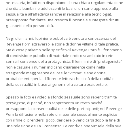
necessaria, infatti non disponiamo di una chiara regolamentazione
che dia a bambini e adolescenti le basi di un sano approccio alla
sessualità e all’affettività (anche in relazione alla tecnologia),
presupposto fondante una crescita funzionale e integrata di tutti
gli aspetti della personalità.
Negli ultimi anni, l’opinione pubblica è venuta a conoscenza del
Revenge Porn attraverso le storie di donne vittime di tale pratica.
Ma di cosa parliamo nello specifico? Il Revenge Porn è il fenomeno
di condivisione pubblica di materiale erotico scambiato in rete
senza il consenso della protagonista. Il femminile di “protagonista”
non è casuale, i numeri indicano chiaramente come nella
stragrande maggioranza dei casi le “vittime” siano donne,
probabilmente per la differente lettura che si dà della nudità e
della sessualità in base ai generi nella cultura occidentale.
Spesso le foto e i video a sfondo sessuale sono reperiti tramite il
sexting
che, di per sé, non rappresenta un reato poiché
presuppone la consensualità dei e delle partecipanti; nel Revenge
Porn la diffusione nella rete di materiale sessualmente esplicito
con il fine di prendersi gioco, deridere o vendicarsi dopo la fine di
una relazione esula il consenso. La condivisione virtuale della sua