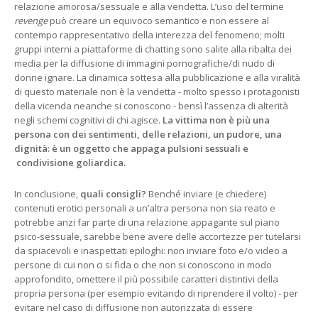
relazione amorosa/sessuale e alla vendetta. L’uso del termine
revenge
può creare un equivoco semantico e non essere al
contempo rappresentativo della interezza del fenomeno; molti
gruppi interni a piattaforme di chatting sono salite alla ribalta dei
media per la diffusione di immagini pornografiche/di nudo di
donne ignare. La dinamica sottesa alla pubblicazione e alla viralità
di questo materiale non è la vendetta - molto spesso i protagonisti
della vicenda neanche si conoscono - bensì l’assenza di alterità
negli schemi cognitivi di chi agisce.
La vittima non è più una
persona con dei sentimenti, delle relazioni, un pudore, una
dignità: è un oggetto che appaga pulsioni sessuali e
condivisione goliardica.
In conclusione,
quali consigli?
Benché inviare (e chiedere)
contenuti erotici personali a un’altra persona non sia reato e
potrebbe anzi far parte di una relazione appagante sul piano
psico-sessuale, sarebbe bene avere delle accortezze per tutelarsi
da spiacevoli e inaspettati epiloghi: non inviare foto e/o video a
persone di cui non ci si fida o che non si conoscono in modo
approfondito, omettere il più possibile caratteri distintivi della
propria persona (per esempio evitando di riprendere il volto) - per
evitare nel caso di diffusione non autorizzata di essere