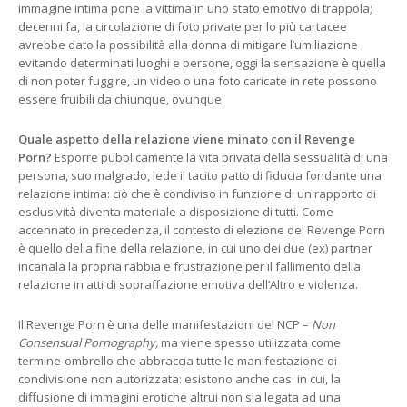
immagine intima pone la vittima in uno stato emotivo di trappola;
decenni fa, la circolazione di foto private per lo più cartacee
avrebbe dato la possibilità alla donna di mitigare l’umiliazione
evitando determinati luoghi e persone, oggi la sensazione è quella
di non poter fuggire, un video o una foto caricate in rete possono
essere fruibili da chiunque, ovunque.
Quale aspetto della relazione viene minato con il Revenge
Porn?
Esporre pubblicamente la vita privata della sessualità di una
persona, suo malgrado, lede il tacito patto di fiducia fondante una
relazione intima: ciò che è condiviso in funzione di un rapporto di
esclusività diventa materiale a disposizione di tutti. Come
accennato in precedenza, il contesto di elezione del Revenge Porn
è quello della fine della relazione, in cui uno dei due (ex) partner
incanala la propria rabbia e frustrazione per il fallimento della
relazione in atti di sopraffazione emotiva dell’Altro e violenza.
Il Revenge Porn è una delle manifestazioni del NCP –
Non
Consensual Pornography,
ma viene spesso utilizzata come
termine-ombrello che abbraccia tutte le manifestazione di
condivisione non autorizzata: esistono anche casi in cui, la
diffusione di immagini erotiche altrui non sia legata ad una