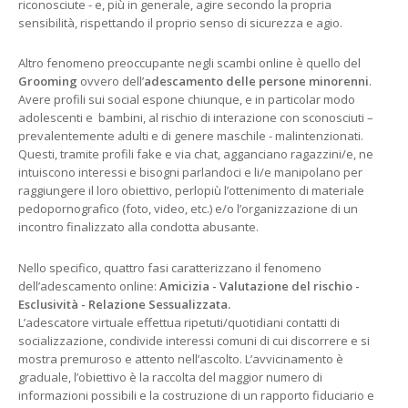
riconosciute - e, più in generale, agire secondo la propria
sensibilità, rispettando il proprio senso di sicurezza e agio.
Altro fenomeno preoccupante negli scambi online è quello del
Grooming
ovvero dell’
adescamento delle persone minorenni
.
Avere profili sui social espone chiunque, e in particolar modo
adolescenti e bambini, al rischio di interazione con sconosciuti –
prevalentemente adulti e di genere maschile - malintenzionati.
Questi, tramite profili fake e via chat, agganciano ragazzini/e, ne
intuiscono interessi e bisogni parlandoci e li/e manipolano per
raggiungere il loro obiettivo, perlopiù l’ottenimento di materiale
pedopornografico (foto, video, etc.) e/o l’organizzazione di un
incontro finalizzato alla condotta abusante.
Nello specifico, quattro fasi caratterizzano il fenomeno
dell’adescamento online:
Amicizia - Valutazione del rischio -
Esclusività - Relazione Sessualizzata.
L’adescatore virtuale effettua ripetuti/quotidiani contatti di
socializzazione, condivide interessi comuni di cui discorrere e si
mostra premuroso e attento nell’ascolto. L’avvicinamento è
graduale, l’obiettivo è la raccolta del maggior numero di
informazioni possibili e la costruzione di un rapporto fiduciario e