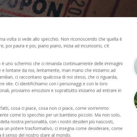
a volta si vede allo specchio. Non riconoscendo che quella è
, poi paura e poi, piano piano, inizia ad incuriosirsi, c’è
ero è uno schermo che ci rimanda continuamente delle immagini
ne e lontane da noi, lentamente, man mano che iniziamo ad
miliari, ci raccontano qualcosa di noi stessi, che ci riguarda,
 vite. Ci identifichiamo con i personaggi e con le loro
ersonali, proviamo emozioni e soprattutto iniziamo ad entrare in
fatti, cosa ci piace, cosa non ci piace, come vorremmo
mente come lo specchio per un bambino piccolo. Ma non solo,
 della nostra personalità, con i nostri desideri più nascosti,
, ha un potere trasformativo, ci insegna come desiderare, come
 il senso del nostro stare al mondo.