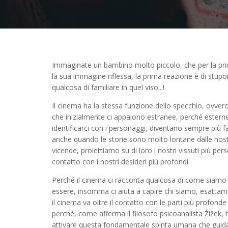
Immaginate un bambino molto piccolo, che per la prim
la sua immagine riflessa, la prima reazione è di stupore
qualcosa di familiare in quel viso...!
Il cinema ha la stessa funzione dello specchio, ovv
che inizialmente ci appaiono estranee, perché ester
identificarci con i personaggi, diventano sempre più fa
anche quando le storie sono molto lontane dalle nostre
vicende, proiettiamo su di loro i nostri vissuti più p
contatto con i nostri desideri più profondi.
Perché il cinema ci racconta qualcosa di come siamo 
essere, insomma ci aiuta a capire chi siamo, esatta
il cinema va oltre il contatto con le parti più profonde
perché, come afferma il filosofo psicoanalista Žižek
attivare questa fondamentale spinta umana che guida