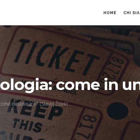
HOME
CHI SI
ologia: come in u
 come desiderare.” (Slavoj Žižek)