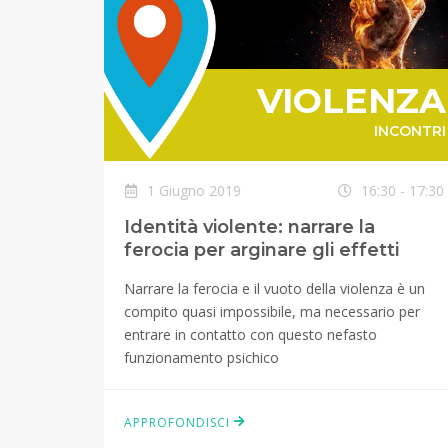
NIO
VIOLENZA
CONTRI
INCONTRI
 - 13:00
1 Giugno 2019
16:30 - 17:30
Identità violente: narrare la
ferocia per arginare gli effetti
rva un
tro anni
Narrare la ferocia e il vuoto della violenza è un
sultati e
compito quasi impossibile, ma necessario per
porto
entrare in contatto con questo nefasto
funzionamento psichico
APPROFONDISCI