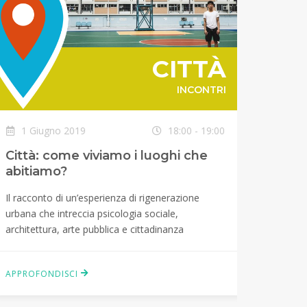
CITTÀ
INCONTRI
1 Giugno 2019
18:00 - 19:00
2 Gi
Città: come viviamo i luoghi che
Lavor
abitiamo?
Brevi pi
Il racconto di un’esperienza di rigenerazione
forum p
urbana che intreccia psicologia sociale,
identit
architettura, arte pubblica e cittadinanza
modo di
APPROFONDISCI
APPROF