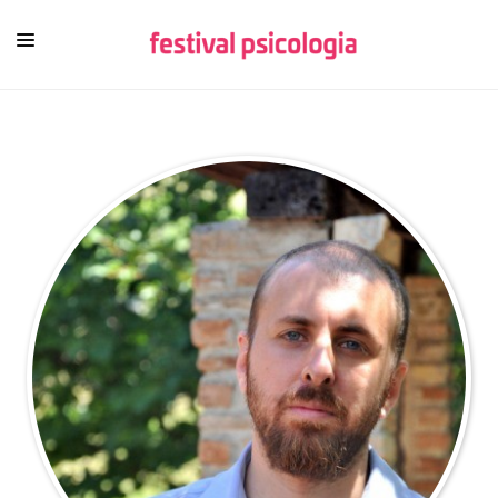
HOME
FESTIVAL
PROGRAMMA
FUORI ROMA
PROTAGONISTI
VIDEO
EBOOK
PSICOLOGI