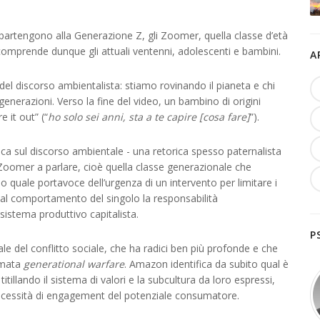
 appartengono alla Generazione Z, gli Zoomer, quella classe d’età
 comprende dunque gli attuali ventenni, adolescenti e bambini.
A
l discorso ambientalista: stiamo rovinando il pianeta e chi
nerazioni. Verso la fine del video, un bambino di origini
e it out” (“
ho solo sei anni, sta a te capire [cosa fare]
”).
ica sul discorso ambientale - una retorica spesso paternalista
Zoomer a parlare, cioè quella classe generazionale che
 quale portavoce dell’urgenza di un intervento per limitare i
al comportamento del singolo la responsabilità
 sistema produttivo capitalista.
P
le del conflitto sociale, che ha radici ben più profonde e che
iamata
generational warfare
. Amazon identifica da subito qual è
itillando il sistema di valori e la subcultura da loro espressi,
 necessità di engagement del potenziale consumatore.