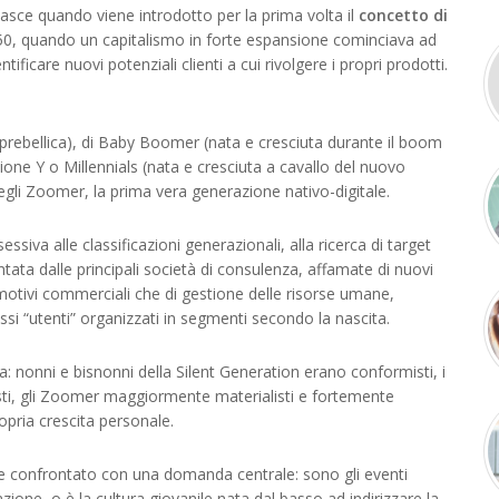
nasce quando viene introdotto per la prima volta il
concetto di
 ‘50, quando un capitalismo in forte espansione cominciava ad
tificare nuovi potenziali clienti a cui rivolgere i propri prodotti.
a prebellica), di Baby Boomer (nata e cresciuta durante il boom
one Y o Millennials (nata e cresciuta a cavallo del nuovo
degli Zoomer, la prima vera generazione nativo-digitale.
siva alle classificazioni generazionali, alla ricerca di target
mentata dalle principali società di consulenza, affamate di nuovi
 motivi commerciali che di gestione delle risorse umane,
essi “utenti” organizzati in segmenti secondo la nascita.
 nonni e bisnonni della Silent Generation erano conformisti, i
isisti, gli Zoomer maggiormente materialisti e fortemente
opria crescita personale.
re confrontato con una domanda centrale: sono gli eventi
zione, o è la cultura giovanile nata dal basso ad indirizzare la