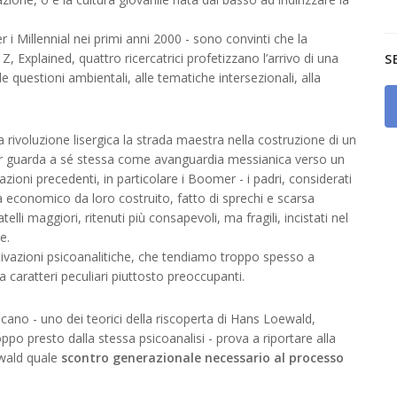
 i Millennial nei primi anni 2000 - sono convinti che la
 Z, Explained, quattro ricercatrici profetizzano l’arrivo di una
S
lle questioni ambientali, alle tematiche intersezionali, alla
 rivoluzione lisergica la strada maestra nella costruzione di un
r guarda a sé stessa come avanguardia messianica verso un
oni precedenti, in particolare i Boomer - i padri, considerati
ma economico da loro costruito, fatto di sprechi e scarsa
elli maggiori, ritenuti più consapevoli, ma fragili, incistati nel
e.
ivazioni psicoanalitiche, che tendiamo troppo spesso a
ha caratteri peculiari piuttosto preoccupanti.
cano - uno dei teorici della riscoperta di Hans Loewald,
po presto dalla stessa psicoanalisi - prova a riportare alla
ewald quale
scontro generazionale necessario al processo