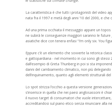
le statistiche sul
climate change.
La caratteristica è che tutti i protagonisti del video
nata fra il 1997 e metà degli anni ‘10 del 2000, e che
Ad una prima occhiata il messaggio appare un topos de
ne subirà le conseguenze maggiori saranno le future ge
asiatiche dice con tenera enfasi “I’m only six. You figur
Eppure c’è un elemento che sovverte la retorica class
e gattopardiana - nel momento in cui sono gli stessi 
dall’esempio di Greta Thunberg in poi si sta imponendo
danni del cambiamento climatico, non più delegando 
dell’inquinamento, quanto agli elementi strutturali del
Lo spot strizza l’occhio a questa versione generaziona
s’inserisce in quella che nei paesi anglosassoni è ch
il nuovo target di consumatori che vuole intercettare, t
accreditandosi sul piano etico senza rinunciare alla