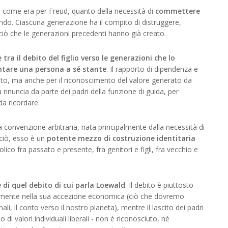
e come era per Freud, quanto della necessità di
commettere
o. Ciascuna generazione ha il compito di distruggere,
ciò che le generazioni precedenti hanno già creato.
 tra il debito del figlio verso le generazioni che lo
ventare una persona a sé stante
. Il rapporto di dipendenza e
ato, ma anche per il riconoscimento del valore generato da
rinuncia da parte dei padri della funzione di guida, per
da ricordare.
convenzione arbitraria, nata principalmente dalla necessità di
ciò, esso è un
potente mezzo di costruzione identitaria
lico fra passato e presente, fra genitori e figli, fra vecchio e
 di quel debito di cui parla Loewald
. Il debito è piuttosto
amente nella sua accezione economica (ciò che dovremo
li, il conto verso il nostro pianeta), mentre il lascito dei padri
po di valori individuali liberali - non è riconosciuto, né