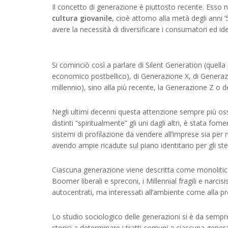
Il concetto di generazione è piuttosto recente. Esso 
cultura giovanile
, cioè attorno alla metà degli anni
avere la necessità di diversificare i consumatori ed iden
Si cominciò così a parlare di Silent Generation (quell
economico postbellico), di Generazione X, di Generazi
millennio), sino alla più recente, la Generazione Z o 
Negli ultimi decenni questa attenzione sempre più osses
distinti “spiritualmente” gli uni dagli altri, è stata fo
sistemi di profilazione da vendere all’imprese sia per
avendo ampie ricadute sul piano identitario per gli st
Ciascuna generazione viene descritta come monolitica:
Boomer liberali e spreconi, i Millennial fragili e narc
autocentrati, ma interessati all’ambiente come alla pr
Lo studio sociologico delle generazioni si è da semp
storici a determinare i tratti comuni a ciascuna genera