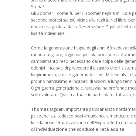
Storia?
Gli Zoomer - come fu per i Boomer negli anni ‘60 e per
seconda ipotesi sia più vicina alla realtà. Nel libro Gen
nuova era guidata dalla
Generazione Z
, più attenta a
libertà individuale.
Come la generazione hippie degli anni ‘60 vedeva nella
mondo migliore, oggi una piccola porzione di Zoome
cambiamento reso necessario dalle colpe delle generazi
edonisti incapaci di prevedere il disastro che il siste
lungimiranza, stesse generando - ed i Millennials - i frat
proprio narcisismo e incapaci di visioni a lungo termin
Ogni guerra generazionale, tuttavia, ha profonde mot
sottovalutare. Quella attuale in particolare, tuttavia, 
Thomas Ogden
, importante psicoanalista nordameri
psicoanalista tedesco post-freudiano, dimenticato trop
luce la riconcettualizzazione dell’Edipo offerta da Lo
di individuazione che conduce all’età adulta.