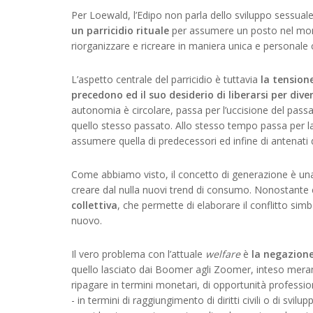
Per Loewald, l’Edipo non parla dello sviluppo sessual
un parricidio rituale
per assumere un posto nel mond
riorganizzare e ricreare in maniera unica e personale 
L’aspetto centrale del parricidio è tuttavia
la tensione
precedono ed il suo desiderio di liberarsi per di
autonomia è circolare, passa per l’uccisione del pass
quello stesso passato. Allo stesso tempo passa per la 
assumere quella di predecessori ed infine di antenati 
Come abbiamo visto, il concetto di generazione è una 
creare dal nulla nuovi trend di consumo. Nonostante 
collettiva
, che permette di elaborare il conflitto simbo
nuovo.
Il vero problema con l’attuale
welfare
è
la negazione
quello lasciato dai Boomer agli Zoomer, inteso mer
ripagare in termini monetari, di opportunità professiona
- in termini di raggiungimento di diritti civili o di svilup