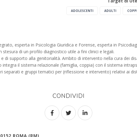
Target di Ut
ADOLESCENTI
ADULTI
COPPI
grato, esperta in Psicologia Giuridica e Forense, esperta in Psicodiagn
tesura di un profilo diagnostico utile a fini clinici e legali.
 e di supporto alla genitorialità. Ambito di intervento nella cura dei disa
 integra il sistema relazionale (famiglia, coppia) con il sistema intrap
itori separati e gruppi tematici per (riflessione e intervento) relativi a
CONDIVIDI
00152 ROMA (RM)