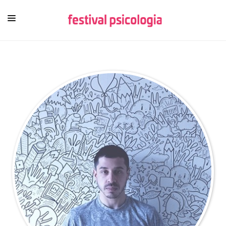
HOME
FESTIVAL
PROGRAMMA
FUORI ROMA
PROTAGONISTI
VIDEO
EBOOK
PSICOLOGI