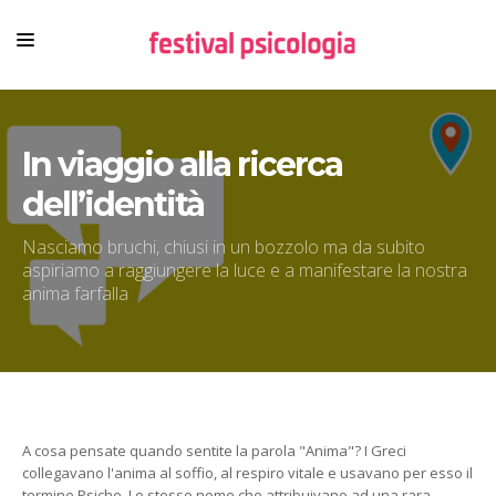
HOME
In viaggio alla ricerca
CHI SIAMO
dell’identità
NEWSLETTER
CONTENUTI
Nasciamo bruchi, chiusi in un bozzolo ma da subito
aspiriamo a raggiungere la luce e a manifestare la nostra
VIDEO
anima farfalla
FESTIVAL
A cosa pensate quando sentite la parola "Anima"? I Greci
collegavano l'anima al soffio, al respiro vitale e usavano per esso il
termine Psiche. Lo stesso nome che attribuivano ad una rara