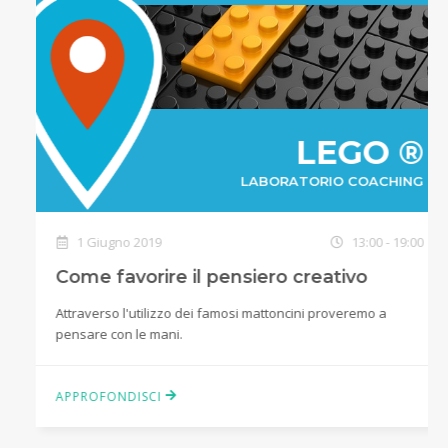
LEGO ®
LABORATORIO COACHING
1 Giugno 2019
13:00 - 19:00
Come favorire il pensiero creativo
Attraverso l'utilizzo dei famosi mattoncini proveremo a
pensare con le mani.
APPROFONDISCI