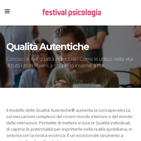
HOME
Qualità Autentiche
CHI SIAMO
NEWSLETTER
Conosci le tue qualità individuali? Come le utilizzi nella vita
di tutti i giorni? vieni a scoprirlo insieme a noi.
CONTENUTI
VIDEO
FESTIVAL
Il modello delle Qualità Autentiche® aumenta la consapevolezza
sui meccanismi complessi del nostro mondo interiore e del mondo
delle interazioni. Permette di mettere in luce le Qualità individuali,
di capirne le potenzialità per esprimerle nella realtà quotidiana, in
sintonia con la nostra essenza. È un eccezionale strumento a