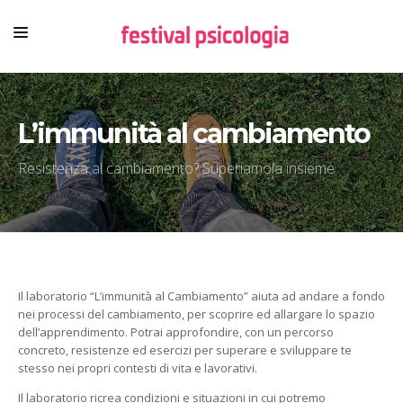
HOME
L’immunità al cambiamento
CHI SIAMO
NEWSLETTER
Resistenza al cambiamento? Superiamola insieme
CONTENUTI
VIDEO
FESTIVAL
Il laboratorio “L’immunità al Cambiamento” aiuta ad andare a fondo
nei processi del cambiamento, per scoprire ed allargare lo spazio
dell’apprendimento. Potrai approfondire, con un percorso
concreto, resistenze ed esercizi per superare e sviluppare te
stesso nei propri contesti di vita e lavorativi.
Il laboratorio ricrea condizioni e situazioni in cui potremo