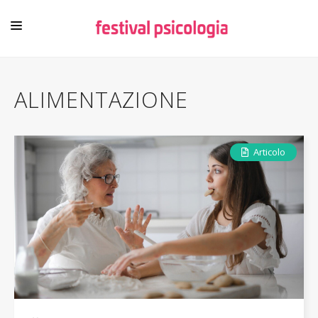
HOME
ALIMENTAZIONE
CHI SIAMO
NEWSLETTER
Articolo
CONTENUTI
VIDEO
FESTIVAL