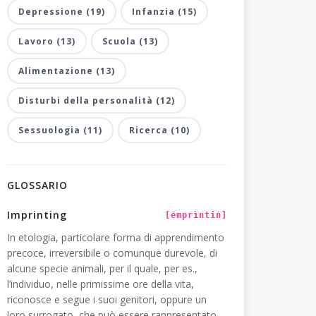
Depressione (19)
Infanzia (15)
Lavoro (13)
Scuola (13)
Alimentazione (13)
Disturbi della personalità (12)
Sessuologia (11)
Ricerca (10)
GLOSSARIO
Imprinting
[ëmprìntiṅ]
In etologia, particolare forma di apprendimento
precoce, irreversibile o comunque durevole, di
alcune specie animali, per il quale, per es.,
l’individuo, nelle primissime ore della vita,
riconosce e segue i suoi genitori, oppure un
loro surrogato, che può essere rappresentato